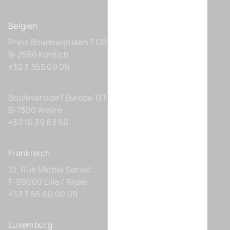
Belgien
Prins Boudewijnlaan 7 C0201
B-2550 Kontich
+32 3 355 09 09
Boulevard de l’Europe 131-D21
B-1300 Wavre
+32 10 39 63 60
Frankreich
10, Rue Michel Servet
F-59000 Lille / Rijsel
+33 3 56 60 00 09
Luxemburg