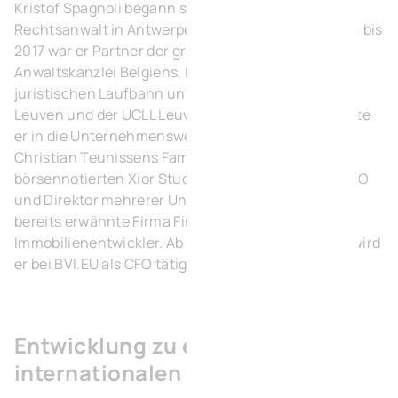
Kristof Spagnoli begann seine Karriere als
Rechtsanwalt in Antwerpen im Jahr 1994. Von 2006 bis
2017 war er Partner der größten unabhängigen
Anwaltskanzlei Belgiens, Eubelius. Neben seiner
juristischen Laufbahn unterrichtete er an der KU
Leuven und der UCLL Leuven. Im Jahr 2017 wechselte
er in die Unternehmenswelt, zunächst als CEO von
Christian Teunissens Family Office, der
börsennotierten Xior Student Housing, dann als CEO
und Direktor mehrerer Unternehmen, darunter die
bereits erwähnte Firma Finlee und ein Hotel-
Immobilienentwickler. Ab 15. Januar dieses Jahres wird
er bei BVI.EU als CFO tätig sein.
Entwicklung zu einem
internationalen Unternehmen