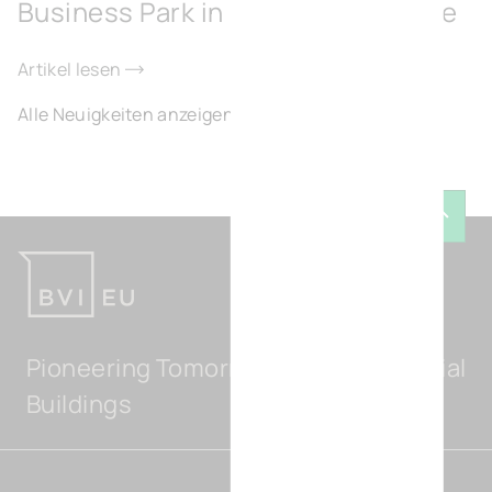
Business Park in Fontaine-l’Évêque
Artikel lesen
Alle Neuigkeiten anzeigen
Zurück
Pioneering Tomorrow's Light Industrial
Buildings