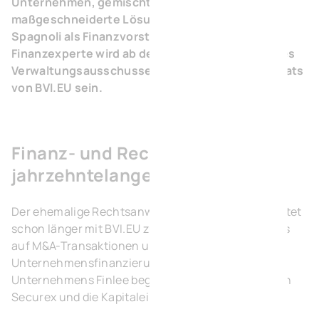
Unternehmen, gemischte Gewerbeparks und
maßgeschneiderte Lösungen, begrüßt Kristof
Spagnoli als Finanzvorstand. Der Rechts- und
Finanzexperte wird ab dem 15. Januar Mitglied des
Verwaltungsausschusses und des Verwaltungsrats
von BVI.EU sein.
Finanz- und Rechtsexperte mit
jahrzehntelanger Erfahrung
Der ehemalige Rechtsanwalt Kristof Spagnoli arbeitet
schon länger mit BVI.EU zusammen. Als Partner des
auf M&A-Transaktionen und
Unternehmensfinanzierung spezialisierten
Unternehmens Finlee begleitete er den Einstieg von
Securex und die Kapitaleinlage in die BVI.EU.