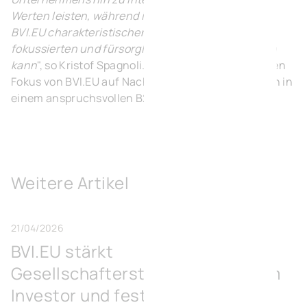
Werten leisten, während ich gleichzeitig den für
BVI.EU charakteristischen, auf die Menschen
fokussierten und fürsorglichen Ansatz beibehalten
kann
", so Kristof Spagnoli. Seine Wahl wird durch den
Fokus von BVI.EU auf Nachhaltigkeit und Innovation in
einem anspruchsvollen B2B-Markt bestätigt.
Weitere Artikel
21/04/2026
BVI.EU stärkt
Gesellschafterstruktur mit neuem
Investor und festigt langfristige