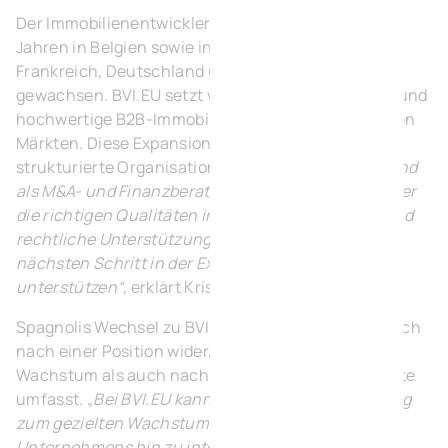
Der Immobilienentwickler BVI.EU ist in den letzten
Jahren in Belgien sowie in den Niederlanden,
Frankreich, Deutschland und Luxemburg stark
gewachsen. BVI.EU setzt weiterhin auf Innovation und
hochwertige B2B-Immobilien und strebt nach neuen
Märkten. Diese Expansion erfordert eine gut
strukturierte Organisation. „
Mit meinem Hintergrund
als M&A- und Finanzberater glaube ich, dass ich über
die richtigen Qualitäten in Bezug auf finanzielle und
rechtliche Unterstützung verfüge, um diesen
nächsten Schritt in der Expansion von BVI.EU zu
unterstützen“,
erklärt Kristof Spagnoli.
Spagnolis Wechsel zu BVI.EU spiegelt seinen Wunsch
nach einer Position wider, die sowohl strategisches
Wachstum als auch nachhaltige und familiäre Werte
umfasst. „
Bei BVI.EU kann ich einen direkten Beitrag
zum gezielten Wachstum und zur Entwicklung des
Unternehmens hin zu international etablierten