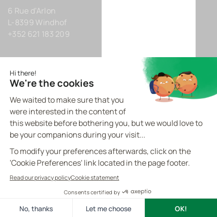
6 Rue d’Arlon
L-8399 Windhof
+352 621 183 209
Deutschland
Zollhof 8
D-40221 Düsseldorf
+49 211 9425160 0
BVI.EU - ©
2026
All rights reserved
Made by
proptell
Datenschutz-Bestimmungen
Cookie-Richtlinie
Rechtliche Hinweise
Kontakt
DE
Cookies