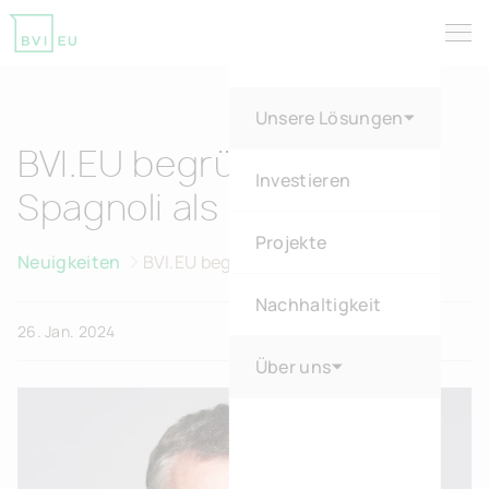
Tog
Return to homepage
Unsere Lösungen
BVI.EU begrüßt Kristof
Investieren
Spagnoli als neuen CFO
Projekte
Neuigkeiten
BVI.EU begrüßt Kristof Spagnoli als
neuen CFO
Nachhaltigkeit
26. Jan. 2024
Über uns