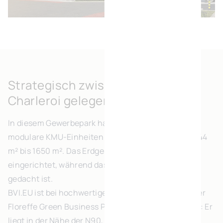
Strategisch zwischen Namur und
Charleroi gelegen
In diesem Gewerbepark hat BVI.EU 40 flexible und
modulare KMU-Einheiten erbaut. Diese gibt es ab 144
m² bis 1650 m². Das Erdgeschoss ist als Showroom
eingerichtet, während das Obergeschoss als Büro
gedacht ist.
BVI.EU ist bei hochwertigen KMU-Parks führend. Der
Floreffe Green Business Par ist da keine Ausnahme: Er
liegt in der Nähe der N90, der Hauptverkehrsachse