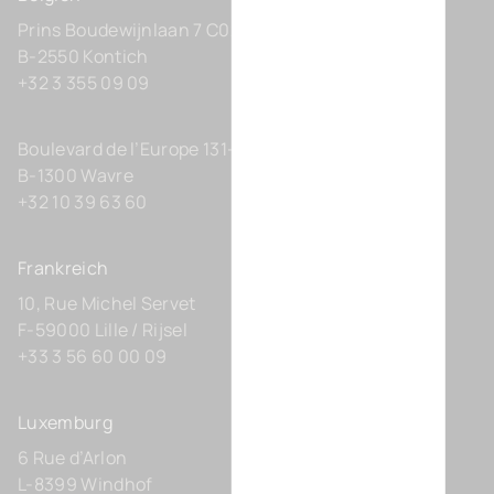
Prins Boudewijnlaan 7 C0201
B-2550 Kontich
+32 3 355 09 09
Boulevard de l’Europe 131-D21
B-1300 Wavre
+32 10 39 63 60
Frankreich
10, Rue Michel Servet
F-59000 Lille / Rijsel
+33 3 56 60 00 09
Luxemburg
6 Rue d’Arlon
L-8399 Windhof