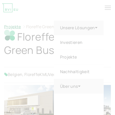
Tog
Return to homepage
Projekte
Floreffe Green Business Park
Unsere Lösungen
Floreffe
Investieren
Green Business Park
Projekte
Nachhaltigkeit
Belgien, Floreffe
KMU
Verkauft
Über uns