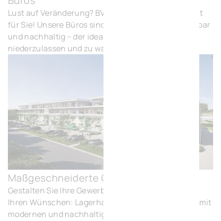
Büros
Bür
Lust auf Veränderung? BVI.EU hat den perfekten Ort
für Sie! Unsere Büros sind komfortabel, gut erreichbar
und nachhaltig – der ideale Ort, um sich
niederzulassen und zu wachsen.
Maßgeschneiderte Gebäude
Maß
Gestalten Sie Ihre Gewerbeimmobilien ganz nach
Ihren Wünschen: Lagerhallen, Büros oder Labore – mit
modernen und nachhaltigen Lösungen.