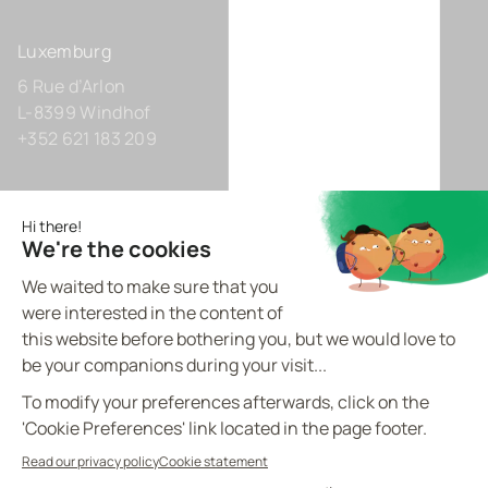
Luxemburg
6 Rue d’Arlon
L-8399 Windhof
+352 621 183 209
Deutschland
Zollhof 8
D-40221 Düsseldorf
+49 211 9425160 0
BVI.EU - ©
2026
All rights reserved
Made by
proptell
Datenschutz-Bestimmungen
Cookie-Richtlinie
Rechtliche Hinweise