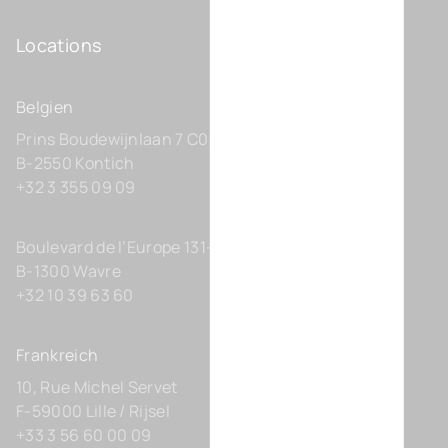
Locations
Belgien
Prins Boudewijnlaan 7 C0201
B-2550 Kontich
+32 3 355 09 09
Boulevard de l’Europe 131-D21
B-1300 Wavre
+32 10 39 63 60
Frankreich
10, Rue Michel Servet
F-59000 Lille / Rijsel
+33 3 56 60 00 09