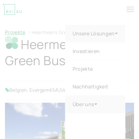
Tog
Return to homepage
Projekte
Heermeers Green Business Park
Unsere Lösungen
Heermeers
Investieren
Green Business Park
Projekte
Nachhaltigkeit
Belgien, Evergem
KMU
Verkauft
Über uns