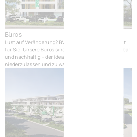
Büros
Bür
Lust auf Veränderung? BVI.EU hat den perfekten Ort
für Sie! Unsere Büros sind komfortabel, gut erreichbar
und nachhaltig – der ideale Ort, um sich
niederzulassen und zu wachsen.