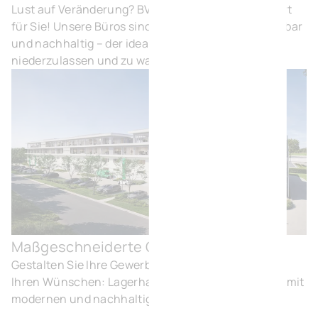
Lust auf Veränderung? BVI.EU hat den perfekten Ort
für Sie! Unsere Büros sind komfortabel, gut erreichbar
und nachhaltig – der ideale Ort, um sich
niederzulassen und zu wachsen.
Maßgeschneiderte Gebäude
Maß
Gestalten Sie Ihre Gewerbeimmobilien ganz nach
Ihren Wünschen: Lagerhallen, Büros oder Labore – mit
modernen und nachhaltigen Lösungen.