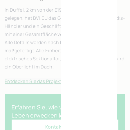
In Duffel, 2 km von der E19 an der Ausfahrt Rumst
gelegen, hat BVI.EU das Gebäude für den Volvo Trucks-
Händler und ein Geschäftsgebäude mit 6 Einheiten
mit einer Gesamtfläche von 25 000 m² errichtet.
Alle Details werden nach Kundenwunsch
maßgefertigt. Alle Einheiten verfügen über ein
elektrisches Sektionaltor, Fenster im Erdgeschoss und
ein Oberlicht im Dach.
Entdecken Sie das Projekt in Bildern
Erfahren Sie, wie wir Ihre Vision zum
Leben erwecken können
Kontaktiert uns