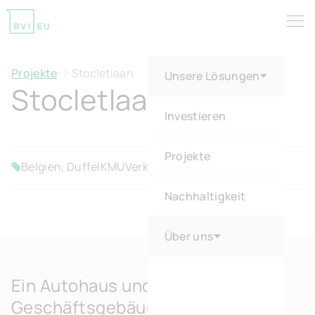
Tog
Return to homepage
Projekte
Stocletlaan
Unsere Lösungen
Stocletlaan
Investieren
Projekte
Belgien, Duffel
KMU
Verkauft
Nachhaltigkeit
Über uns
Ein Autohaus und ein
Geschäftsgebäude