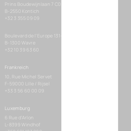
Prins Boudewijnlaan 7 C0201
B-2550 Kontich
+32 3 355 09 09
Boulevard de l’Europe 131-D21
B-1300 Wavre
+32 10 39 63 60
Frankreich
10, Rue Michel Servet
F-59000 Lille / Rijsel
+33 3 56 60 00 09
Luxemburg
6 Rue d’Arlon
L-8399 Windhof