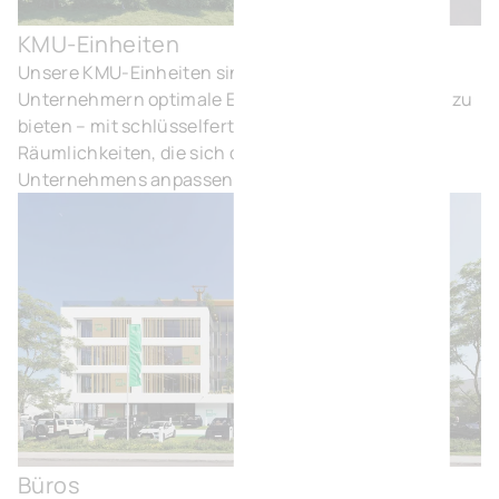
KMU-Einheiten
KM
Unsere KMU-Einheiten sind darauf ausgelegt,
Unternehmern optimale Entfaltungsmöglichkeiten zu
bieten – mit schlüsselfertigen, flexiblen
Räumlichkeiten, die sich den Bedürfnissen ihres
Unternehmens anpassen.
Büros
Bür