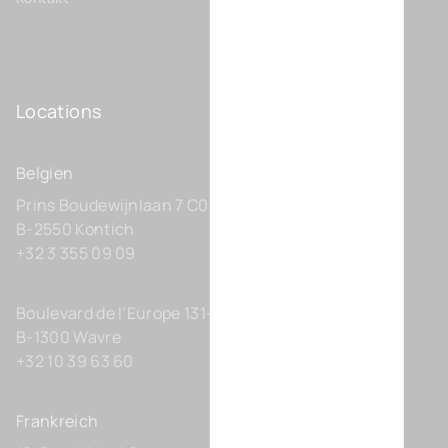
Locations
Belgien
Prins Boudewijnlaan 7 C0201
B-2550 Kontich
+32 3 355 09 09
Boulevard de l’Europe 131-D21
B-1300 Wavre
+32 10 39 63 60
Frankreich