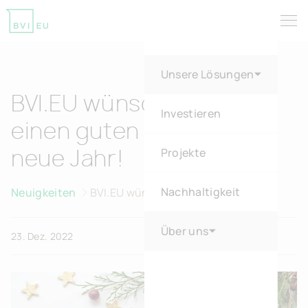
Tog
Return to homepage
Unsere Lösungen
BVI.EU wünscht Ihnen
Investieren
einen guten Rutsch ins
Projekte
neue Jahr!
Nachhaltigkeit
Neuigkeiten
BVI.EU wünscht Ihnen einen guten
Rutsch ins neue Jahr!
Über uns
23. Dez. 2022