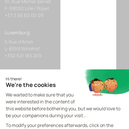
10, Rue Michel Servet
F-59000 Lille / Rijsel
+33 3 56 60 00 09
Luxemburg
6 Rue d’Arlon
L-8399 Windhof
+352 621 183 209
Deutschland
Zollhof 8
D-40221 Düsseldorf
+49 211 9425160 0
BVI.EU - ©
2026
All rights reserved