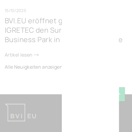
15/10/2025
BVI.EU eröffnet gemeinsam mit
IGRETEC den Surschiste Green
Business Park in Fontaine-l’Évêque
Artikel lesen
Alle Neuigkeiten anzeigen
Zurück