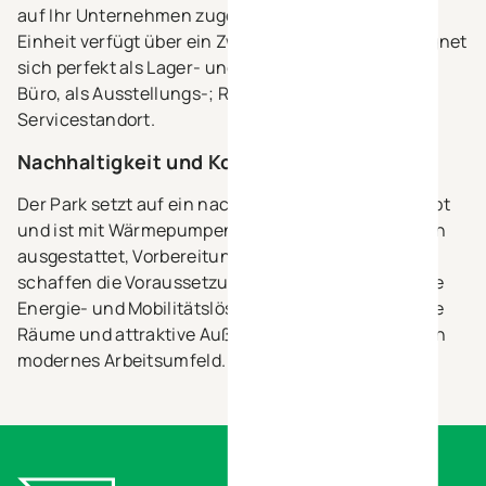
auf Ihr Unternehmen zugeschnitten werden. Jede
Einheit verfügt über ein Zwischengeschoss und eignet
sich perfekt als Lager- und Produktionsfläche mit
Büro, als Ausstellungs-; Reparatur- oder
Servicestandort.
Nachhaltigkeit und Komfort vereint
Der Park setzt auf ein nachhaltiges Gebäudekonzept
und ist mit Wärmepumpen und Photovoltaikanlagen
ausgestattet, Vorbereitungen für E-Ladestationen
schaffen die Voraussetzungen für klimafreundliche
Energie- und Mobilitätslösungen. Lichtdurchflutete
Räume und attraktive Außenbereiche sorgen für ein
modernes Arbeitsumfeld.