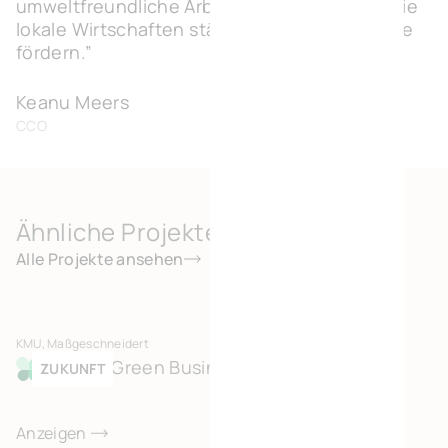
umweltfreundliche Arbeitsplätze schaffen, die
lokale Wirtschaften stärken und Arbeitsplätze
fördern.”
Keanu Meers
CCO
Ähnliche Projekte
Alle Projekte ansehen
KMU, Maßgeschneidert
Bönen Green Business Park
ZUKUNFT
Anzeigen