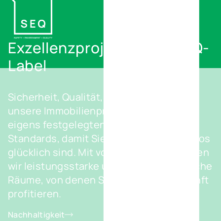
Exzellenzprojekte mit S.E.Q-
Label
Sicherheit, Qualität, Umweltschutz. All
unsere Immobilienprojekte erfüllen die
eigens festgelegten anspruchsvollen
Standards, damit Sie als Nutzer wunschlos
glücklich sind. Mit vollem Einsatz schaffen
wir leistungsstarke und umweltfreundliche
Räume, von denen Sie jetzt und in Zukunft
profitieren.
Nachhaltigkeit