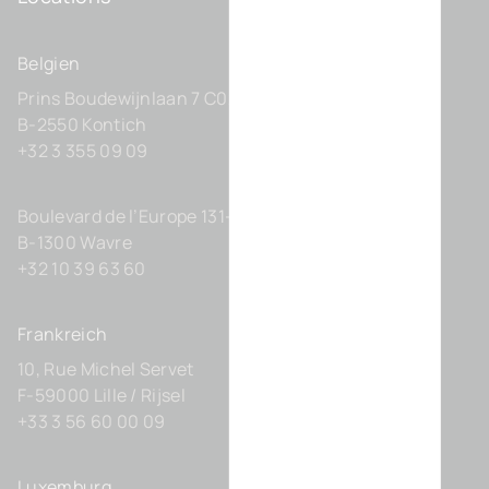
Belgien
Prins Boudewijnlaan 7 C0201
B-2550 Kontich
+32 3 355 09 09
Boulevard de l’Europe 131-D21
B-1300 Wavre
+32 10 39 63 60
Frankreich
10, Rue Michel Servet
F-59000 Lille / Rijsel
+33 3 56 60 00 09
Luxemburg