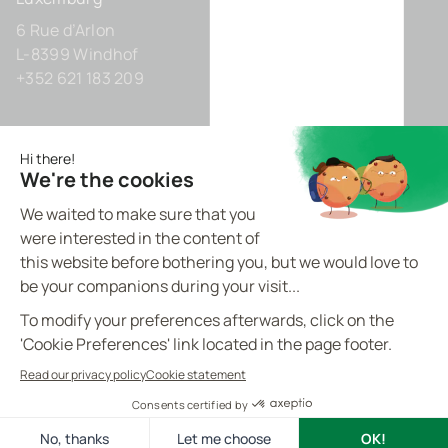
6 Rue d’Arlon
L-8399 Windhof
+352 621 183 209
Deutschland
Zollhof 8
D-40221 Düsseldorf
+49 211 9425160 0
BVI.EU - ©
2026
All rights reserved
Made by
proptell
Datenschutz-Bestimmungen
Cookie-Richtlinie
Rechtliche Hinweise
Kontakt
DE
Cookies