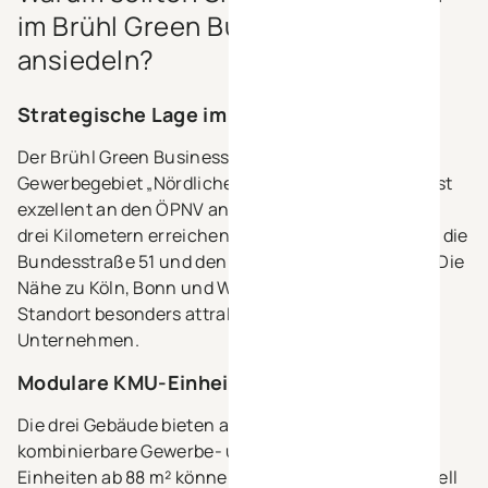
im Brühl Green Business Park
ansiedeln?
Strategische Lage im Raum Köln-Bonn
Der Brühl Green Business Park liegt im etablierten
Gewerbegebiet „Nördliche Berzdorfer Straße“ und ist
exzellent an den ÖPNV angebunden. In weniger als
drei Kilometern erreichen Sie die A553 Richtung A1, die
Bundesstraße 51 und den Kölner Autobahnring A4. Die
Nähe zu Köln, Bonn und Wesseling macht den
Standort besonders attraktiv für wachsende
Unternehmen.
Modulare KMU-Einheiten ab 88 m²
Die drei Gebäude bieten auf ca. 6.000 m² flexibel
kombinierbare Gewerbe- und Büroflächen. Die
Einheiten ab 88 m² können verbunden und individuell