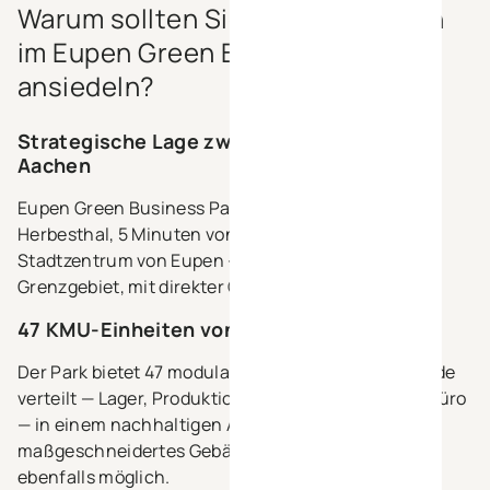
Warum sollten Sie Ihre Aktivitäten
im Eupen Green Business Park
ansiedeln?
Strategische Lage zwischen Lüttich und
Aachen
Eupen Green Business Park liegt entlang der Rue
Herbesthal, 5 Minuten von der E40 und dem
Stadtzentrum von Eupen — in einem dynamischen
Grenzgebiet, mit direkter ÖPNV-Anbindung.
47 KMU-Einheiten von 137 m² bis 470 m²
Der Park bietet 47 modulare Einheiten auf 4 Gebäude
verteilt — Lager, Produktion, B2B-Showroom oder Büro
— in einem nachhaltigen Arbeitsumfeld. Ein
maßgeschneidertes Gebäude bis zu 1.448 m² ist
ebenfalls möglich.