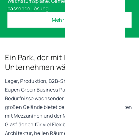
Wachstumspläne. Gemeinsam finden wir die
passende Lösung.
Mehr erfaren
Ein Park, der mit Ihrem
Unternehmen wächst
Lager, Produktion, B2B-Showroom oder Büro — der
Eupen Green Business Park erfüllt die konkreten
Bedürfnisse wachsender KMU. Auf einem 6 Hektar
großen Gelände bietet der Park 47 modulare Einheiten
mit Mezzaninen und der Möglichkeit großer
Glasflächen für viel Flexibilität. Die sorgfältige
Architektur, hellen Räume und hochwertigen