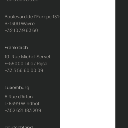
Boulevard de l’Europe 131-D21
B-1300 Wavre
+32 10 39 63 60
Frankreich
10, Rue Michel Servet
F-59000 Lille / Rijsel
+33 3 56 60 00 09
Luxemburg
6 Rue d’Arlon
L-8399 Windhof
+352 621 183 209
Deutschland