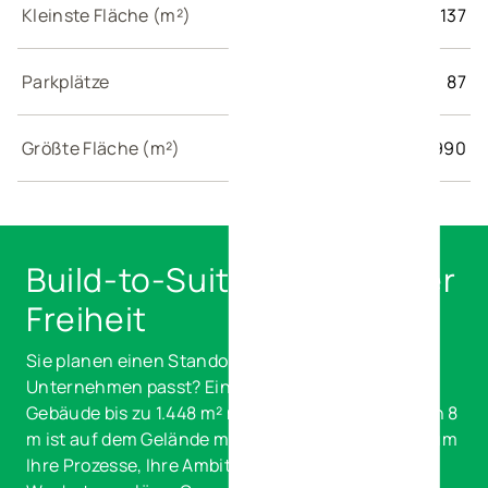
Kleinste Fläche (m²)
137
Parkplätze
87
Größte Fläche (m²)
3.990
Build-to-Suit mit maximaler
Freiheit
Sie planen einen Standort, der exakt zu Ihrem
Unternehmen passt? Ein maßgeschneidertes
Gebäude bis zu 1.448 m² mit einer lichten Höhe von 8
m ist auf dem Gelände möglich — konzipiert rund um
Ihre Prozesse, Ihre Ambitionen und Ihre