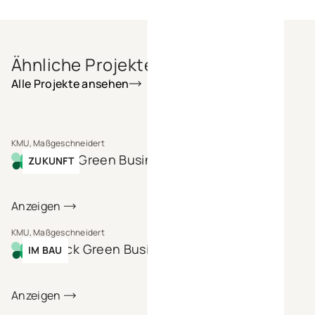
Ähnliche Projekte
Alle Projekte ansehen
KMU, Maßgeschneidert
Bönen Green Business Park
ZUKUNFT
Anzeigen
KMU, Maßgeschneidert
Lübeck Green Business Park
IM BAU
Anzeigen