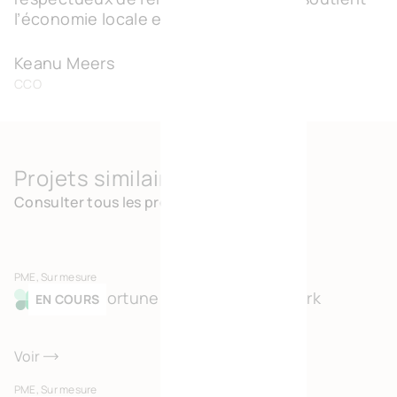
l’économie locale et l’emploi.”
Keanu Meers
CCO
Projets similaires
Consulter tous les projets
PME, Sur mesure
Bonne Fortune Green Business Park
EN COURS
Voir
PME, Sur mesure