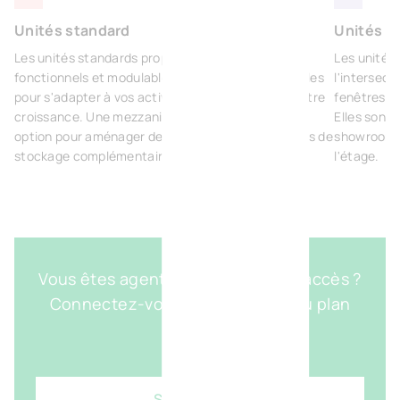
Unités standard
Unités d
Les unités standards proposent des espaces
Les unités 
fonctionnels et modulables, facilement combinables
l'intersect
pour s'adapter à vos activités et accompagner votre
fenêtres a
croissance. Une mezzanine peut être intégrée en
Elles sont 
option pour aménager des bureaux ou des espaces de
showroom B
stockage complémentaires.
l'étage.
Vous êtes agent et disposez d'un accès ?
Connectez-vous pour accéder au plan
détaillé.
Se connecter