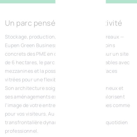
Un parc pensé pour votre activité
Stockage, production, showroom B2B ou bureaux —
Eupen Green Business Park répond aux besoins
concrets des PME en croissance. Implanté sur un site
de 6 hectares, le parc offre 47 unités modulables avec
mezzanines et la possibilité de grandes surfaces
vitrées pour une flexibilité rare.
Son architecture soignée, ses espaces lumineux et
ses aménagements extérieurs qualitatifs valorisent
l’image de votre entreprise — pour vos équipes comme
pour vos visiteurs. Au cœur d’une zone
transfrontalière dynamique, il facilite votre quotidien
professionnel.