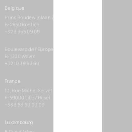
Belgique
Prins Boudewijnlaan 7 C0201
B-2550 Kontich
+32 3 355 09 09
Boulevard de l’Europe 131-D21
B-1300 Wavre
+32 10 39 63 60
France
10, Rue Michel Servet
F-59000 Lille / Rijsel
+33 3 56 60 00 09
Luxembourg
6 Rue d’Arlon