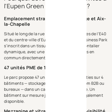
l'Eupen Green Business Park ?
Emplacement stratégique entre Liège et Aix-
la-Chapelle
Situé le long de la rue Herbesthal, à 5 minutes de l’E40
et du centre-ville d’Eupen, Eupen Green Business Park
s’inscrit dans un tissu économique transfrontalier
dynamique, avec une desserte en transports en
commun directement sur site.
47 unités PME de 137 m² à 470 m²
Le parc propose 47 unités modulables réparties sur 4
bâtiments — stockage, production, showroom B2B ou
bureaux — dans un cadre d’activités durable. Un
bâtiment sur mesure jusqu’à 1.448 m² est également
disponible.
Mezzanine et vitrages XXL pour une visibilité