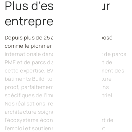
Plus d'espace pour
entreprendre
Depuis plus de 25 ans, BVI.EU s’est imposé
comme le pionnier et la référence
internationale dans le développement de parcs
PME et de parcs d’activités mixtes. Fort de
cette expertise, BVI.EU conçoit également des
bâtiments Build-to-Suit flexibles et future-
proof, parfaitement adaptés aux besoins
spécifiques de l’immobilier semi-industriel.
Nos réalisations, reconnues pour leur
architecture soignée, enrichissent
l’écosystème économique local, créent de
l’emploi et soutiennent la croissance et