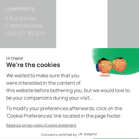
Luxembourg
6 Rue d’Arlon
L-8399 Windhof
+352 621 183 209
Allemagne
Zollhof 8
D-40221 Düsseldorf
+49 211 9425160 0
BVI.EU - ©
2026
All rights reserved
Made by
proptell
Politique de confidentialité
Politique en matière de cookies
Mentions légales
Contact
FR
Cookies