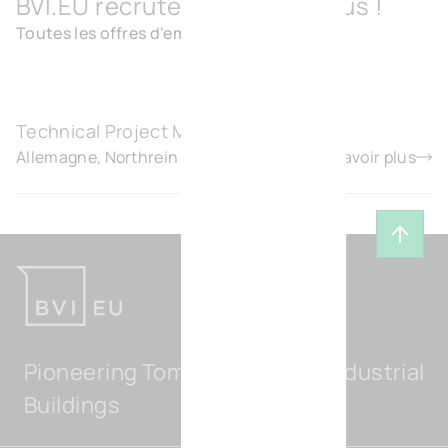
BVI.EU recrute, rejoignez-nous !
Toutes les offres d'emplois
Technical Project Manager – Germany
Allemagne, Northrein Westfalen
En savoir plus
Reveni
Pioneering Tomorrow's Light Industrial
Buildings