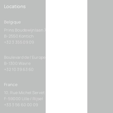
Locations
Belgique
Prins Boudewijnlaan 7 C0201
B-2550 Kontich
+32 3 355 09 09
Boulevard de l’Europe 131-D21
B-1300 Wavre
+32 10 39 63 60
France
10, Rue Michel Servet
F-59000 Lille / Rijsel
+33 3 56 60 00 09