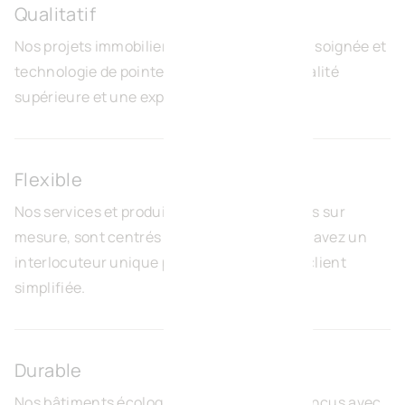
Qualitatif
Nos projets immobiliers allient architecture soignée et
technologie de pointe pour garantir une qualité
supérieure et une expérience unique.
Flexible
Nos services et produits modulables, conçus sur
mesure, sont centrés sur vos besoins. Vous avez un
interlocuteur unique pour une expérience client
simplifiée.
Durable
Nos bâtiments écologiquement neutres, conçus avec