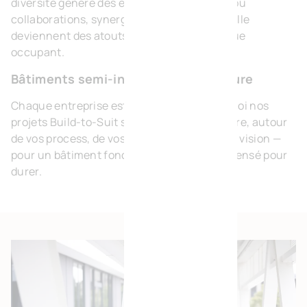
diversité génère des écosystèmes vivants, où
collaborations, synergies et visibilité mutuelle
deviennent des atouts concrets pour chaque
occupant.
Bâtiments semi-industriels sur mesure
Chaque entreprise est unique. C’est pourquoi nos
projets Build-to-Suit sont conçus sur mesure, autour
de vos process, de vos ambitions et de votre vision —
pour un bâtiment fonctionnel, efficace et pensé pour
durer.