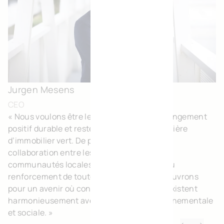
Témoignage de Jurgen Mesens
Jurgen Mesens
CEO
« Nous voulons être les bâtisseurs d’un changement
positif durable et rester la référence en matière
d’immobilier vert. De plus, en favorisant la
collaboration entre les entreprises et les
communautés locales, nous contribuons au
renforcement de toute une région. Nous oeuvrons
pour un avenir où confort et prospérité coexistent
harmonieusement avec durabilités environnementale
et sociale. »
Previous
Next