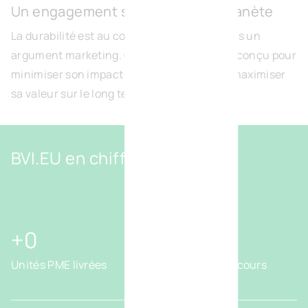
Un engagement sincère pour la planète
La durabilité est au cœur de notre ADN — pas un
argument marketing. Chaque bâtiment est conçu pour
minimiser son impact environnemental et maximiser
sa valeur sur le long terme.
BVI.EU en chiffres
2000
60
+
+
Unités PME livrées
Projets en cours