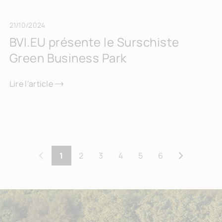
21/10/2024
BVI.EU présente le Surschiste
Green Business Park
Lire l'article
1
2
3
4
5
6
Précédent
Suivant