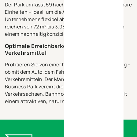
Der Park umfasst 59 hochwertige, modular gestaltbare
Einheiten – ideal, um die Anforderungen Ihres
Unternehmens flexibel abzubilden. Die Flächen
reichen von 72 m² bis 3.060 m² und befinden sich in
einem nachhaltig konzipierten Gewerbeumfeld.
Optimale Erreichbarkeit für alle
Verkehrsmittel
Profitieren Sie von einer hervorragenden Anbindung –
ob mit dem Auto, dem Fahrrad oder öffentlichen
Verkehrsmitteln. Der Marche-en-Famenne Green
Business Park vereint die Nähe zu wichtigen
Verkehrsachsen, Bahnhof und Busverbindungen mit
einem attraktiven, naturnahen Umfeld.