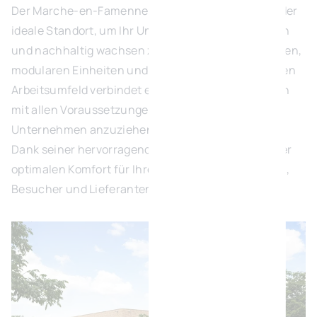
Der Marche-en-Famenne Green Business Park ist der
ideale Standort, um Ihr Unternehmen zu entwickeln
und nachhaltig wachsen zu lassen. Mit hochwertigen,
modularen Einheiten und einem außergewöhnlichen
Arbeitsumfeld verbindet er großzügige Grünflächen
mit allen Voraussetzungen, um zahlreiche
Unternehmen anzuziehen.
Dank seiner hervorragenden Erreichbarkeit bietet er
optimalen Komfort für Ihre Mitarbeitenden, Kunden,
Besucher und Lieferanten.