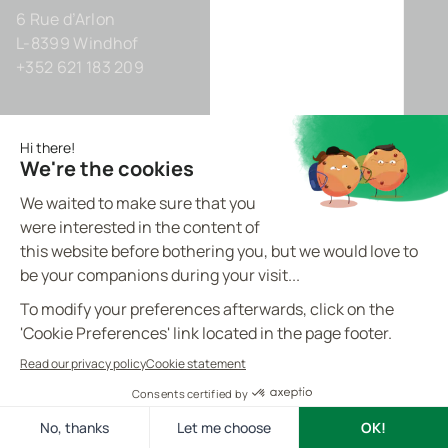
6 Rue d’Arlon
L-8399 Windhof
+352 621 183 209
Deutschland
Zollhof 8
D-40221 Düsseldorf
+49 211 9425160 0
BVI.EU - ©
2026
All rights reserved
Made by
proptell
Datenschutz-Bestimmungen
Cookie-Richtlinie
Rechtliche Hinweise
Kontakt
DE
Cookies