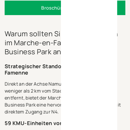
Broschüre anfordern
Warum sollten Sie Ihre Aktivitäten
im Marche-en-Famenne Green
Business Park ansiedeln?
Strategischer Standort in Marche-en-
Famenne
Direkt an der Achse Namur–Bastogne gelegen und
weniger als 2 km vom Stadtzentrum von Marche
entfernt, bietet der Marche-en-Famenne Green
Business Park eine hervorragende Erreichbarkeit mit
direktem Zugang zur N4.
59 KMU-Einheiten von 72 m² bis 3.060 m²