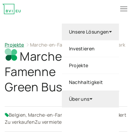
Beschreibung
Vorteile
Lage
Kennzahlen
Galerie
Plan
Tog
Return to homepage
Unsere Lösungen
Projekte
Marche-en-Famenne Green Business Park
Investieren
Marche-en-
Projekte
Famenne
Green Business Park
Nachhaltigkeit
Über uns
Belgien, Marche-en-Famenne
KMU
Maßgeschneidert
Zu verkaufen
Zu vermieten