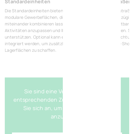
Standardeinheiten
Straßens
Die Standardeinheiten bieten funktionale und
Die straße
modulare Gewerbeflächen, die sich einfach
großzügige
miteinander kombinieren lassen, um sich Ihren
Sichtbarke
Aktivitäten anzupassen und Ihr Wachstum zu
sorgen. Si
unterstützen. Optional kann ein Zwischengeschoss
Einrichtung
integriert werden, um zusätzliche Büros oder
B2B-Showr
Lagerflächen zu schaffen.
Sie sind eine Vertriebsperson mit
entsprechenden Zugangsdaten? Melden
Sie sich an, um den genauen Plan
anzuzeigen.