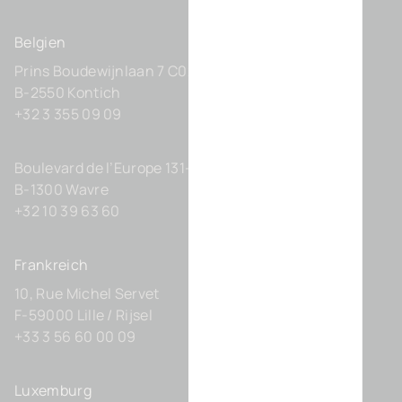
Belgien
Prins Boudewijnlaan 7 C0201
B-2550 Kontich
+32 3 355 09 09
Boulevard de l’Europe 131-D21
B-1300 Wavre
+32 10 39 63 60
Frankreich
10, Rue Michel Servet
F-59000 Lille / Rijsel
+33 3 56 60 00 09
Luxemburg