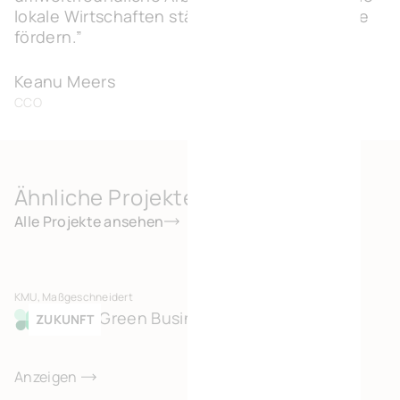
lokale Wirtschaften stärken und Arbeitsplätze
fördern.”
Keanu Meers
CCO
Ähnliche Projekte
Alle Projekte ansehen
KMU, Maßgeschneidert
Bönen Green Business Park
ZUKUNFT
Anzeigen