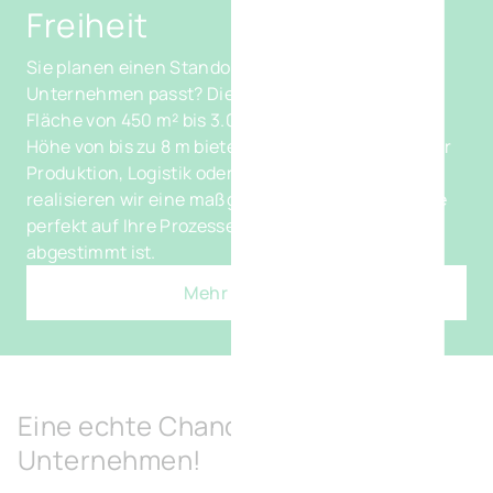
Freiheit
Sie planen einen Standort, der exakt zu Ihrem
Unternehmen passt? Die BTS-Gebäude mit einer
Fläche von 450 m² bis 3.060 m² und einer lichten
Höhe von bis zu 8 m bieten maximale Flexibilität für
Produktion, Logistik oder Büro. Gemeinsam
realisieren wir eine maßgeschneiderte Lösung, die
perfekt auf Ihre Prozesse und Wachstumspläne
abgestimmt ist.
Mehr erfaren
Eine echte Chance für Ihr
Unternehmen!