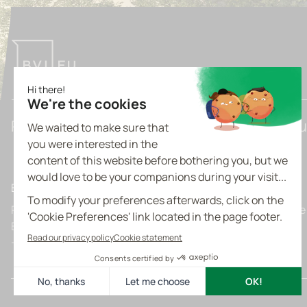
Pioneering Tomorrow's Light Industrial Bu
Belgium
Prins Boudewijnlaan 7 C0201
Boulevard de l’Europe
B-2550 Kontich
B-1300 Wavre
+32 3 355 09 09
+32 10 39 63 60