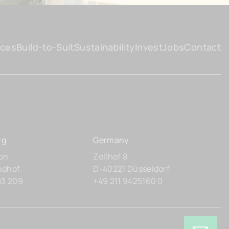
ices
Build-to-Suit
Sustainability
Invest
Jobs
Contact
rg
Germany
lon
Zollhof 8
ndhof
D-40221 Düsseldorf
83 209
+49 211 9425160 0
Interested