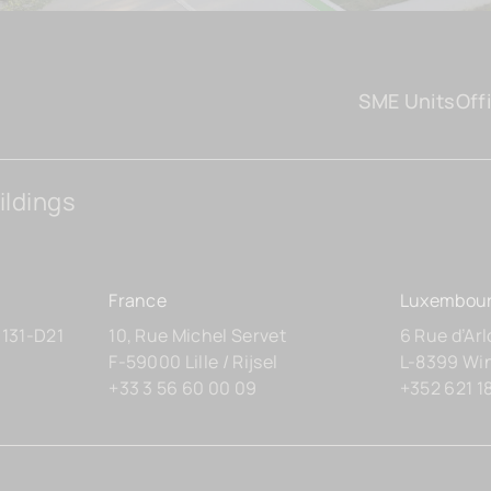
SME Units
Off
ildings
France
Luxembou
 131-D21
10, Rue Michel Servet
6 Rue d’Ar
F-59000 Lille / Rijsel
L-8399 Wi
+33 3 56 60 00 09
+352 621 1