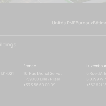
Unités PME
Bureaux
Bâtim
ildings
France
Luxembou
 131-D21
10, Rue Michel Servet
6 Rue d’Ar
F-59000 Lille / Rijsel
L-8399 Wi
+33 3 56 60 00 09
+352 621 1