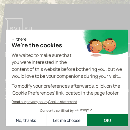
Pioneering Tomorrow's Light Industrial Bu
Belgique
Prins Boudewijnlaan 7 C0201
Boulevard de l’Europe
B-2550 Kontich
B-1300 Wavre
+32 3 355 09 09
+32 10 39 63 60