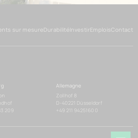
ents sur mesure
Durabilité
Investir
Emplois
Contact
rg
Allemagne
lon
Zollhof 8
ndhof
D-40221 Düsseldorf
83 209
+49 211 9425160 0
Intéressé(