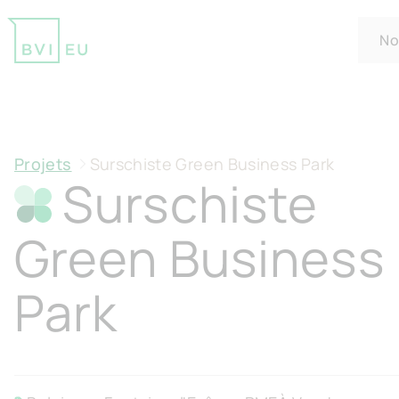
No
Surschiste Green Business Park
Return to homepage
Projets
Surschiste Green Business Park
Surschiste
Green Business
Park