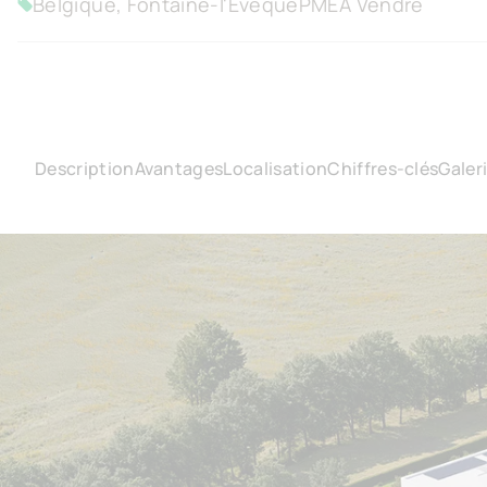
Belgique, Fontaine-l'Evêque
PME
À Vendre
Description
Avantages
Localisation
Chiffres-clés
Galer