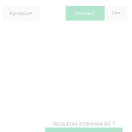
A propos
Contact
FR
iption
Avantages
Localisation
Chiffres-clés
Galerie
Plan
Vous êtes intéressé(e) ?