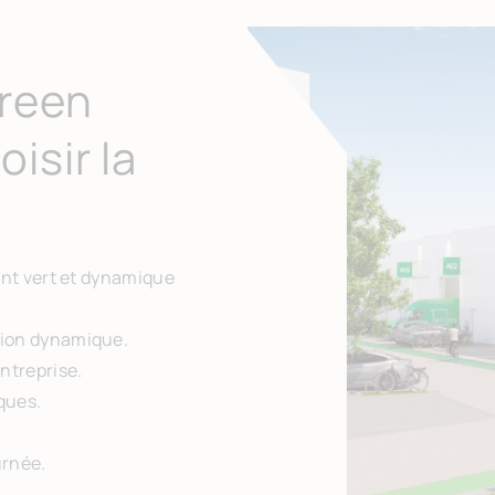
Green
isir la
ent vert et dynamique
gion dynamique.
ntreprise.
ques.
urnée.