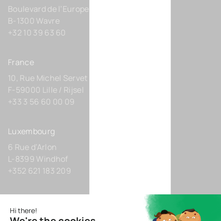
Boulevard de l’Europe 131-D21
B-1300 Wavre
+32 10 39 63 60
France
10, Rue Michel Servet
F-59000 Lille / Rijsel
+33 3 56 60 00 09
Luxembourg
6 Rue d’Arlon
L-8399 Windhof
+352 621 183 209
Allemagne
Zollhof 8