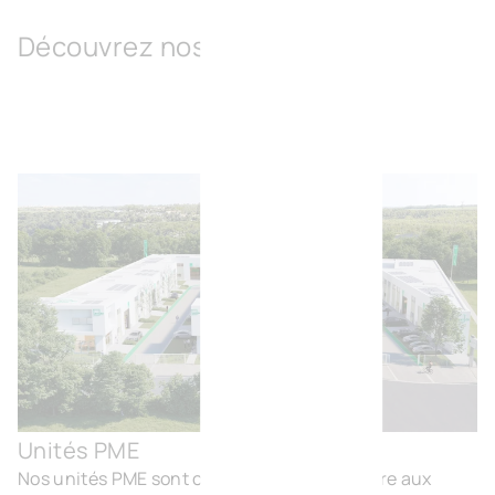
Découvrez nos solutions
Unités PME
Uni
Nos unités PME sont conçues pour permettre aux