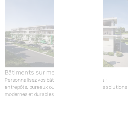
Bâtiments sur mesure
Bât
Personnalisez vos bâtiments professionnels :
entrepôts, bureaux ou laboratoires, avec des solutions
modernes et durables.