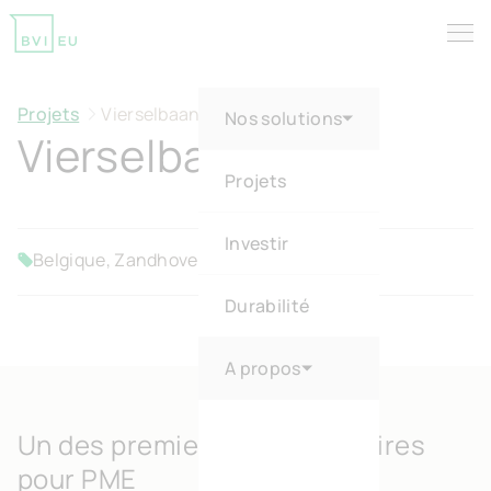
Tog
Return to homepage
Projets
Vierselbaan
Nos solutions
Vierselbaan
Projets
Investir
Belgique, Zandhoven
PME
Vendu
Durabilité
A propos
Un des premiers parcs d’affaires
pour PME