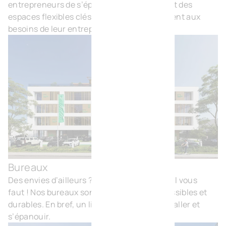
entrepreneurs de s’épanouir, en leur offrant des
espaces flexibles clés sur porte qui s’adaptent aux
besoins de leur entreprise.
Bureaux
Bur
Des envies d’ailleurs ? BVI.EU a l’endroit qu’il vous
faut ! Nos bureaux sont confortables, accessibles et
durables. En bref, un lieu privilégié où s’installer et
s’épanouir.