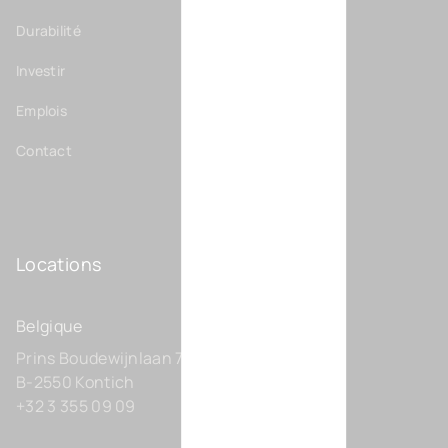
Durabilité
Investir
Emplois
Contact
Locations
Belgique
Prins Boudewijnlaan 7 C0201
B-2550 Kontich
+32 3 355 09 09