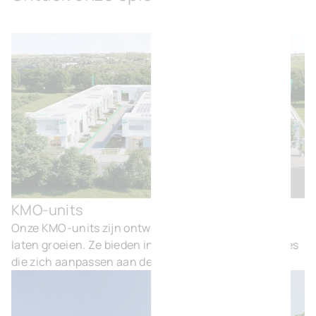
KMO-units
KMO
Onze KMO-units zijn ontworpen om ondernemers te
laten groeien. Ze bieden instapklare, flexibele ruimtes
die zich aanpassen aan de behoeften van uw bedrijf.