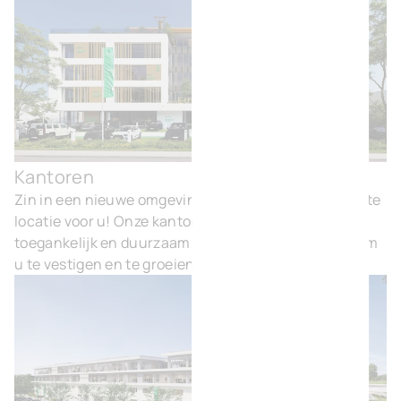
Kantoren
Kan
Zin in een nieuwe omgeving? BVI.EU heeft de perfecte
locatie voor u! Onze kantoren zijn comfortabel,
toegankelijk en duurzaam. Kortom, een ideale plek om
u te vestigen en te groeien.