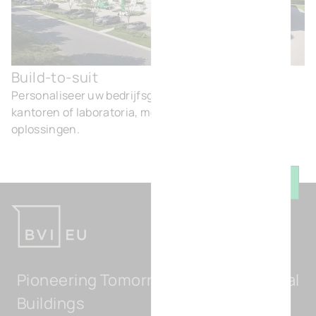
Build-to-suit
Buil
Personaliseer uw bedrijfsgebouwen: magazijnen,
kantoren of laboratoria, met moderne en duurzame
oplossingen.
Keer t
Pioneering Tomorrow's Light Industrial
Buildings