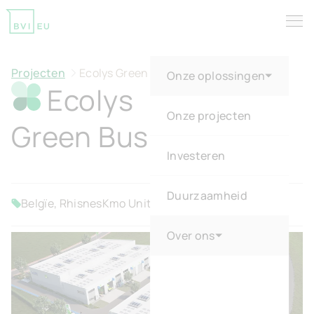
Tog
Return to homepage
Projecten
Ecolys Green Business Park
Onze oplossingen
Ecolys
Onze projecten
Green Business Park
Investeren
Duurzaamheid
Belgïe, Rhisnes
Kmo Units
Verkocht
Over ons