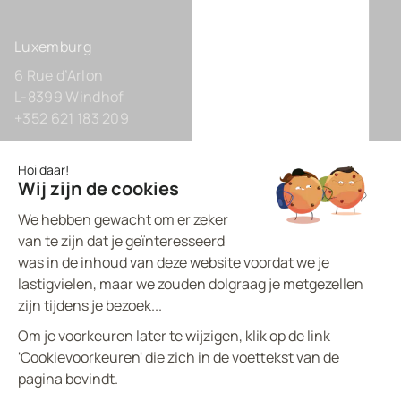
Luxemburg
6 Rue d’Arlon
L-8399 Windhof
+352 621 183 209
Duitsland
Zollhof 8
D-40221 Düsseldorf
+49 211 9425160 0
BVI.EU - ©
2026
All rights reserved
Made by
proptell
Privacybeleid
Cookiespolicy
Wettelijke vermeldingen