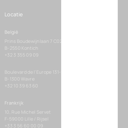
Locatie
België
Prins Boudewijnlaan 7 C0201
B-2550 Kontich
+32 3 355 09 09
Boulevard de l’Europe 131-D21
B-1300 Wavre
+32 10 39 63 60
Frankrijk
10, Rue Michel Servet
F-59000 Lille / Rijsel
+33 3 56 60 00 09