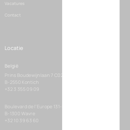
Vacatures
Contact
Locatie
België
Prins Boudewijnlaan 7 C0201
B-2550 Kontich
+32 3 355 09 09
Boulevard de l’Europe 131-D21
B-1300 Wavre
+32 10 39 63 60