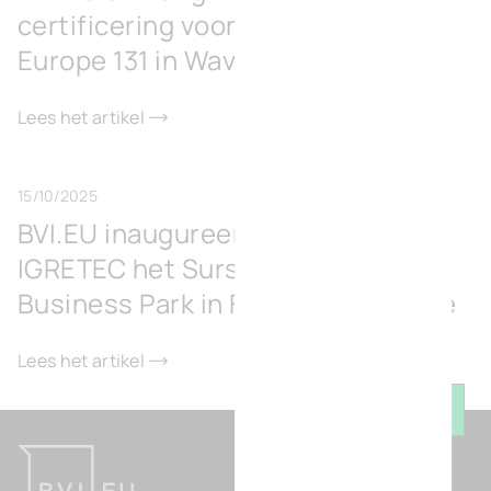
certificering voor kantoorgebouw
Europe 131 in Waver
Lees het artikel
15/10/2025
BVI.EU inaugureert samen met
IGRETEC het Surschiste Green
Business Park in Fontaine-l’Évêque
Lees het artikel
Keer t