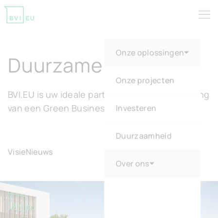
Tog
Return to homepage
Onze oplossingen
Duurzame parken
Onze projecten
BVI.EU is uw ideale partner voor de ontwikkeling
van een Green Business Park
Investeren
Duurzaamheid
Visie
Nieuws
Over ons