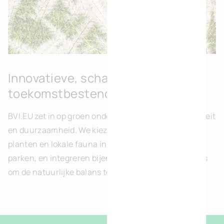
Innovatieve, schaalbare en
toekomstbestendige projecten
BVI.EU zet in op groen ondernemerschap, biodiversiteit
en duurzaamheid. We kiezen bewust voor inheemse
planten en lokale fauna in het ontwerp van onze
parken, en integreren bijenkorven en insectenhotels
om de natuurlijke balans te bevorderen.