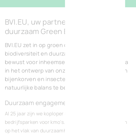
BVI.EU, uw partner voor een
duurzaam Green Business Park
BVI.EU zet in op groen ondernemerschap,
biodiversiteit en duurzaamheid. We kiezen
bewust voor inheemse planten en lokale fauna
in het ontwerp van onze parken, en integreren
bijenkorven en insectenhotels om de
natuurlijke balans te bevorderen.
Duurzaam engagement
Al 25 jaar zijn we koploper in het ontwerp van groene
bedrijfsparken voor kmo’s. We stellen nieuwe normen
op het vlak van duurzaamheid.