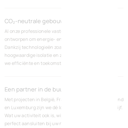
CO₂-neutrale gebouwen
Al onze professionele vastgoedprojecten zijn
ontworpen om energie- en CO
-neutraal te zijn.
2
Dankzij technologieën zoals geothermie,
hoogwaardige isolatie en zonnepanelen garanderen
we efficiënte en toekomstgerichte oplossingen.
Een partner in de buurt
Met projecten in België, Frankrijk, Duitsland, Nederland
en Luxemburg zijn we dé lokale partner voor uw bedrijf.
Wat uw activiteit ook is, wij bieden oplossingen die
perfect aansluiten bij uw noden.