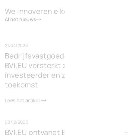
We innoveren elke dag opnieuw
Al het nieuws
21/04/2026
Bedrijfsvastgoedontwikkelaar
BVI.EU versterkt zich met
investeerder en zet koers naar de
toekomst
Lees het artikel
09/12/2025
BVI.EU ontvangt BREEAM Excellent-