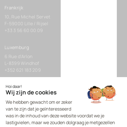
Frankrijk
10, Rue Michel Servet
F-59000 Lille / Rijsel
+33 3 56 60 00 09
Luxemburg
6 Rue d’Arlon
L-8399 Windhof
+352 621 183 209
Duitsland
Zollhof 8
D-40221 Düsseldorf
+49 211 9425160 0