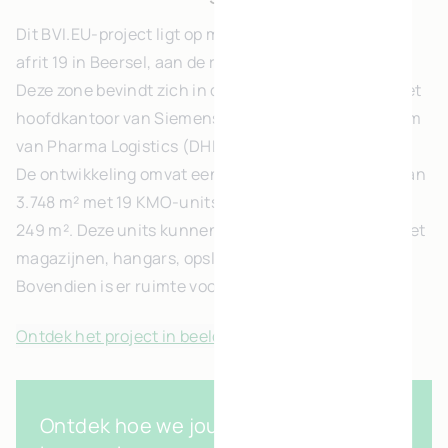
Dit BVI.EU-project ligt op minder dan 2 kilometer van
afrit 19 in Beersel, aan de ring van Brussel.
Deze zone bevindt zich in de directe nabijheid van het
hoofdkantoor van Siemens en het distributiecentrum
van Pharma Logistics (DHL).
De ontwikkeling omvat een bebouwde oppervlakte van
3.748 m² met 19 KMO-units, variërend van 136 m² tot
249 m². Deze units kunnen gecombineerd worden met
magazijnen, hangars, opslagruimtes, enzovoort.
Bovendien is er ruimte voorzien voor bezoekers.
Ontdek het project in beelden
Ontdek hoe we jouw visie tot leven