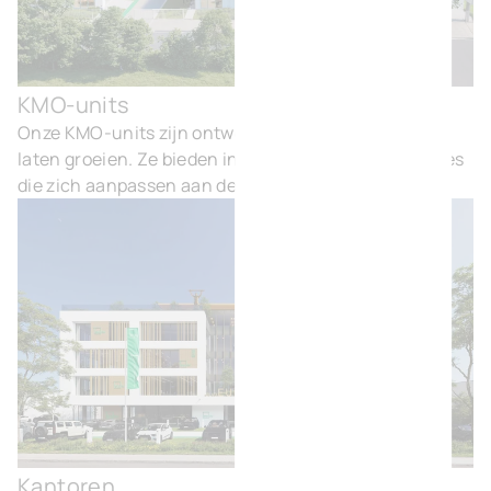
KMO-units
KMO
Onze KMO-units zijn ontworpen om ondernemers te
laten groeien. Ze bieden instapklare, flexibele ruimtes
die zich aanpassen aan de behoeften van uw bedrijf.
Kantoren
Kan