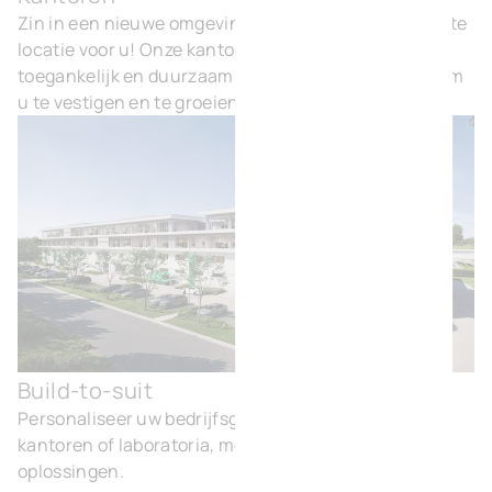
Zin in een nieuwe omgeving? BVI.EU heeft de perfecte
locatie voor u! Onze kantoren zijn comfortabel,
toegankelijk en duurzaam. Kortom, een ideale plek om
u te vestigen en te groeien.
Build-to-suit
Buil
Personaliseer uw bedrijfsgebouwen: magazijnen,
kantoren of laboratoria, met moderne en duurzame
oplossingen.