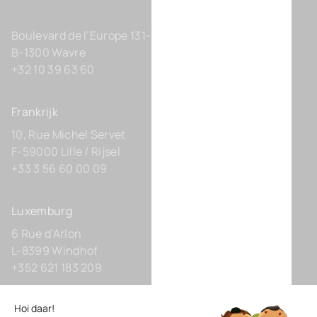
Boulevard de l’Europe 131-D21
B-1300 Wavre
+32 10 39 63 60
Frankrijk
10, Rue Michel Servet
F-59000 Lille / Rijsel
+33 3 56 60 00 09
Luxemburg
6 Rue d’Arlon
L-8399 Windhof
+352 621 183 209
Duitsland