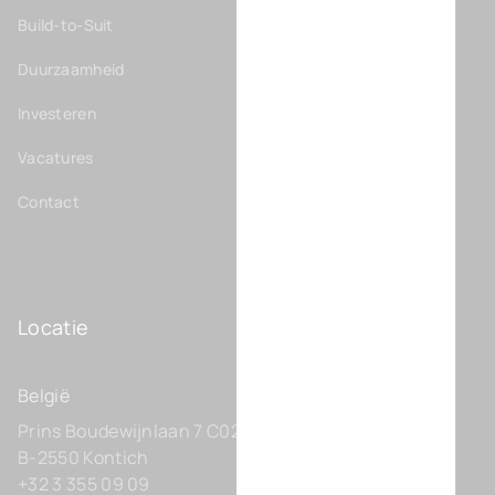
Build-to-Suit
Duurzaamheid
Investeren
Vacatures
Contact
Locatie
België
Prins Boudewijnlaan 7 C0201
B-2550 Kontich
+32 3 355 09 09