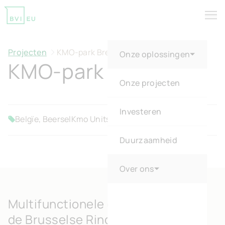
Tog
Return to homepage
Projecten
KMO-park Breedveld
Onze oplossingen
KMO-park Breedveld
Onze projecten
Investeren
Belgïe, Beersel
Kmo Units
Verkocht
Duurzaamheid
Over ons
Multifunctionele oppervlakken op
de Brusselse Ring