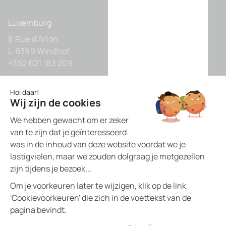
Luxemburg
6 Rue d’Arlon
L-8399 Windhof
+352 621 183 209
Duitsland
Zollhof 8
D-40221 Düsseldorf
+49 211 9425160 0
BVI.EU - ©
2026
All rights reserved
Made by
proptell
Privacybeleid
Cookiespolicy
Wettelijke vermeldingen