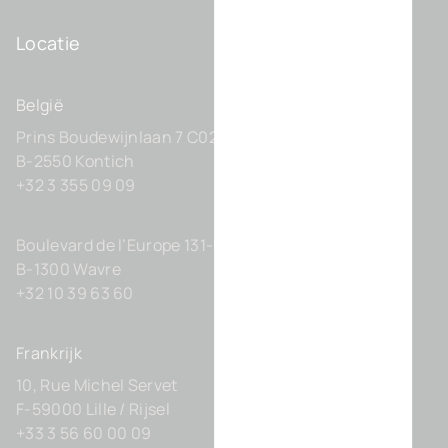
Locatie
België
Prins Boudewijnlaan 7 C0201
B-2550 Kontich
+32 3 355 09 09
Boulevard de l’Europe 131-D21
B-1300 Wavre
+32 10 39 63 60
Frankrijk
10, Rue Michel Servet
F-59000 Lille / Rijsel
+33 3 56 60 00 09