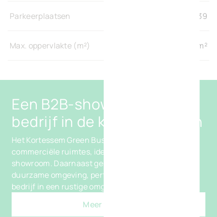
Parkeerplaatsen
139
Max. oppervlakte (m²)
4.500 m²
Een B2B-showroom om uw
bedrijf in de kijker te zetten
Het Kortessem Green Business Park biedt 6
commerciële ruimtes, ideaal voor een B2B-
showroom. Daarnaast geniet u van een groene en
duurzame omgeving, perfect voor de groei van uw
bedrijf in een rustige omgeving.
Meer weten