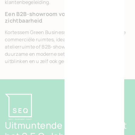
klantenbegeleiding.
Een B2B-showroom voor maximale
zichtbaarheid
Kortessem Green Business Park beschikt over enkele
commerciële ruimtes, ideaal voor een lichtrijke
atelierruimte of B2B-showroom. Profiteer van een
duurzame en moderne setting waar uw bedrijf kan
uitblinken en u zelf ook geniet van de goede locatie.
Uitmuntende projecten met