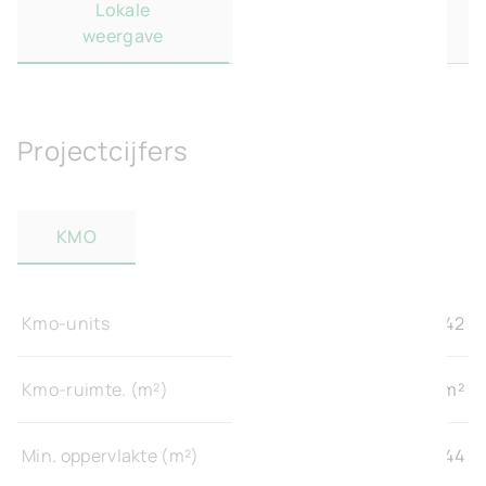
Lokale
Regionale
weergave
weergave
Projectcijfers
KMO
Kmo-units
42
Kmo-ruimte. (m²)
8.640 m²
Min. oppervlakte (m²)
144