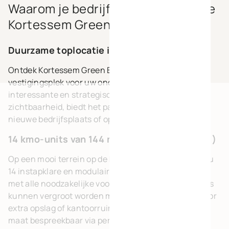
Waarom je bedrijf ontwikkelen in de
Kortessem Green Business Park ?
Duurzame toplocatie in Limburg
Ontdek Kortessem Green Business Park, dé ideale
vestigingsplek voor uw onderneming. Gelegen op
interessante en strategische omgeving met
zichtbaarheid, biedt het park vele voordelen voor uw
nieuwe bedrijfsplaats of opslagruimte!
14 kmo-units van 144 m² tot 4.500 m² (fase 1)
Op een mooi terrein op de Hasseltsesteenweg vindt u
14 instapklare en modulaire bedrijfsunits, uitgerust
met alle noodzakelijke voorzieningen. Sommige units
kunnen vergroot worden met mezzanine, perfect voor
extra opslag of kantoorruimte. Extra opties zijn op
maat bespreekbaar via persoonlijke