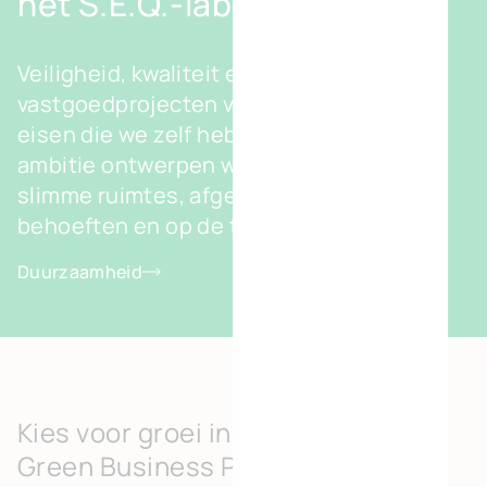
het S.E.Q.-label
Veiligheid, kwaliteit en milieu. Onze
vastgoedprojecten voldoen aan strenge
eisen die we zelf hebben bepaald. Met
ambitie ontwerpen we duurzame en
slimme ruimtes, afgestemd op uw
behoeften en op de toekomst.
Duurzaamheid
Kies voor groei in het Kortessem
Green Business Park