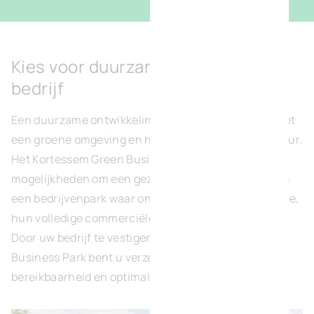
Kies voor duurzame groei van uw
bedrijf
Een duurzame ontwikkeling van uw bedrijf begint met
een groene omgeving en hoogwaardige infrastructuur.
Het Kortessem Green Business Park biedt u tal van
mogelijkheden om een gezonde groei te realiseren in
een bedrijvenpark waar ondernemingen, zoals de uwe,
hun volledige commerciële potentieel benutten.
Door uw bedrijf te vestigen in het Kortessem Green
Business Park bent u verzekerd van uitstekende
bereikbaarheid en optimale zichtbaarheid.