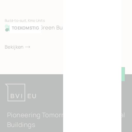
Build-to-suit, Kmo Units
Merksem Green Business Park
TOEKOMSTIG
Bekijken
Keer t
Pioneering Tomorrow's Light Industrial
Buildings