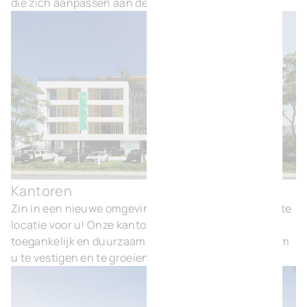
die zich aanpassen aan de behoeften van uw bedrijf.
Kantoren
Kan
Zin in een nieuwe omgeving? BVI.EU heeft de perfecte
locatie voor u! Onze kantoren zijn comfortabel,
toegankelijk en duurzaam. Kortom, een ideale plek om
u te vestigen en te groeien.