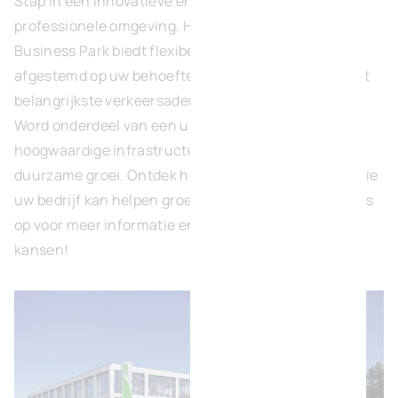
Stap in een innovatieve en milieuvriendelijke
professionele omgeving. Het Nivelles Sud Green
Business Park biedt flexibele kantoren, perfect
afgestemd op uw behoeften, met directe toegang tot
belangrijkste verkeersaders.
Word onderdeel van een uniek ecosysteem waar
hoogwaardige infrastructuur hand in hand gaat met
duurzame groei. Ontdek hoe deze strategische locatie
uw bedrijf kan helpen groeien. Neem contact met ons
op voor meer informatie en profiteer van exclusieve
kansen!