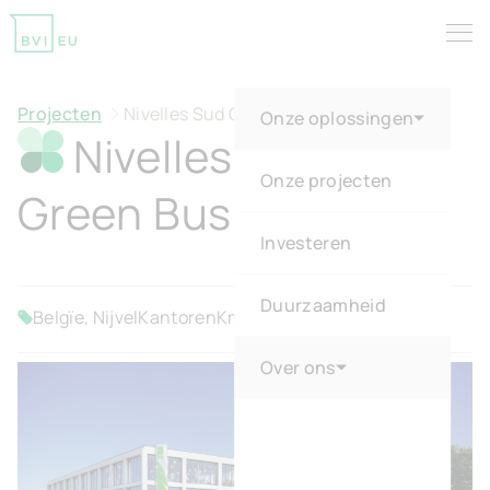
Tog
Return to homepage
Projecten
Nivelles Sud Green Business Park
Onze oplossingen
Nivelles Sud
Onze projecten
Green Business Park
Investeren
Duurzaamheid
Belgïe, Nijvel
Kantoren
Kmo Units
Over ons