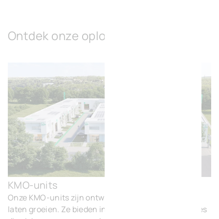
Ontdek onze oplossingen
KMO-units
KMO
Onze KMO-units zijn ontworpen om ondernemers te
laten groeien. Ze bieden instapklare, flexibele ruimtes