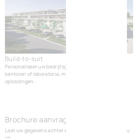
Build-to-suit
Buil
Personaliseer uw bedrijfsgebouwen: magazijnen,
kantoren of laboratoria, met moderne en duurzame
oplossingen.
Brochure aanvragen
Laat uw gegevens achter en wij nemen contact met u
op.