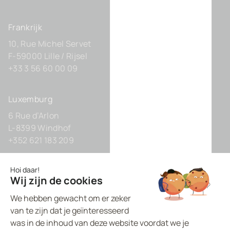
Frankrijk
10, Rue Michel Servet
F-59000 Lille / Rijsel
+33 3 56 60 00 09
Luxemburg
6 Rue d’Arlon
L-8399 Windhof
+352 621 183 209
Duitsland
Zollhof 8
D-40221 Düsseldorf
+49 211 9425160 0