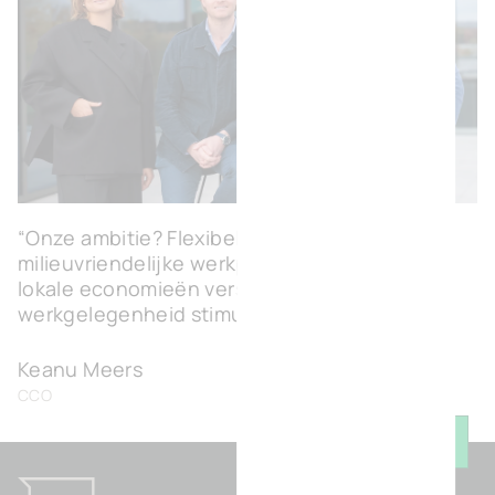
“Onze ambitie? Flexibele, modulaire en
milieuvriendelijke werkplekken creëren die
lokale economieën versterken en
werkgelegenheid stimuleren.”
Keanu Meers
CCO
Keer t