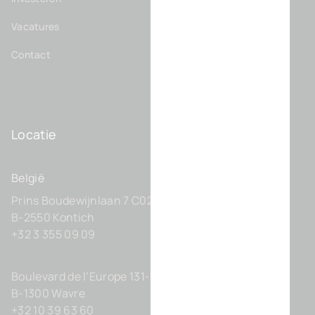
Vacatures
Contact
Locatie
België
Prins Boudewijnlaan 7 C0201
B-2550 Kontich
+32 3 355 09 09
Boulevard de l’Europe 131-D21
B-1300 Wavre
+32 10 39 63 60