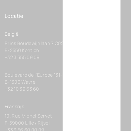
Locatie
België
Prins Boudewijnlaan 7 C0201
B-2550 Kontich
+32 3 355 09 09
Boulevard de l’Europe 131-D21
B-1300 Wavre
+32 10 39 63 60
Frankrijk
10, Rue Michel Servet
F-59000 Lille / Rijsel
+33 3 56 60 00 09