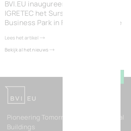
BVI.EU inaugureert samen met
IGRETEC het Surschiste Green
Business Park in Fontaine-l’Évêque
Lees het artikel
Bekijk al het nieuws
Keer t
Pioneering Tomorrow's Light Industrial
Buildings