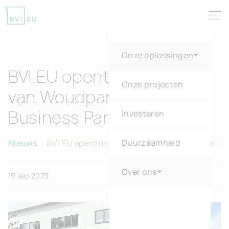
Tog
Return to homepage
Onze oplossingen
BVI.EU opent de deuren
Onze projecten
van Woudpark Green
Investeren
Business Park in Genk
Duurzaamheid
Nieuws
BVI.EU opent de deuren van Woudpark Green
Business Park in Genk
Over ons
19 sep 2023