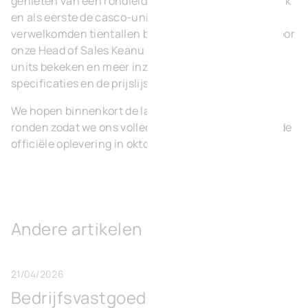
genieten van een rondleiding doorheen het kmo-park
en als eerste de casco-units ontdekken. We
verwelkomden tientallen bezoekers die, vergezeld door
onze Head of Sales Keanu Meers, de resterende vijf
units bekeken en meer inzicht kregen in de
specificaties en de prijslijst.
We hopen binnenkort de laatste contracten af te
ronden zodat we ons volledig kunnen toespitsen op de
officiële oplevering in oktober!
Andere artikelen
21/04/2026
Bedrijfsvastgoedontwikkelaar