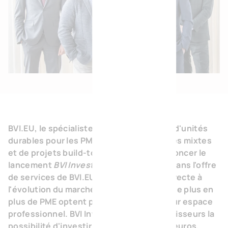
BVI.EU, le spécialiste du développement d'unités
durables pour les PME, de parcs d'activités mixtes
et de projets build-to-suit, est fier d'annoncer le
lancement
BVI Invest
. Ce nouveau venu dans l'offre
de services de BVI.EU est une réponse directe à
l'évolution du marché de l'immobilier, où de plus en
plus de PME optent pour la location de leur espace
professionnel. BVI Invest offre aux investisseurs la
possibilité d'investir à partir de 100.000 euros,