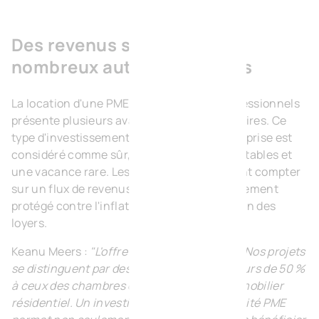
Des revenus stables et de
nombreux autres avantages
La location d'une PME à des locataires professionnels
présente plusieurs avantages supplémentaires. Ce
type d'investissement en immobilier d'entreprise est
considéré comme sûr, avec des locataires stables et
une vacance rare. Les investisseurs peuvent compter
sur un flux de revenus régulier, qui est également
protégé contre l'inflation grâce à l'indexation des
loyers.
Keanu Meers :
"L'offre est vraiment unique. Nos projets
se distinguent par des rendements supérieurs de 50 %
à ceux des chambres d'étudiants et de l'immobilier
résidentiel. Un investissement dans une unité PME