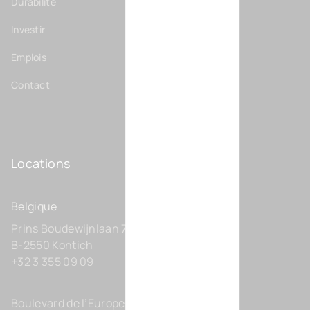
Durabilité
Investir
Emplois
Contact
Locations
Belgique
Prins Boudewijnlaan 7 C0201
B-2550 Kontich
+32 3 355 09 09
Boulevard de l’Europe 131-D21