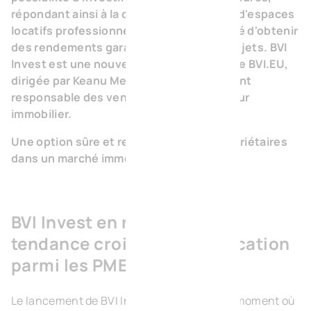
répondant ainsi à la demande croissante d'espaces
locatifs professionnels, avec la possibilité d'obtenir
des rendements garantis sur certains projets. BVI
Invest est une nouvelle division au sein de BVI.EU,
dirigée par Keanu Meers, qui est également
responsable des ventes chez le promoteur
immobilier.
Une option sûre et rentable pour les propriétaires
dans un marché immobilier dynamique
BVI Invest en réponse à la
tendance croissante à la location
parmi les PME
Le lancement de BVI Invest intervient à un moment où