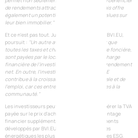
permet non seulement aux investisseurs de bénéficier
de rendements attractifs à partir de 5 %, mais offre
également un potentiel croissant de plus-values sur
leur bien immobilier."
Et ce n'est pas tout. Jurgen Mesens, CEO de BVI.EU,
poursuit :
"Un autre avantage important est que
toutes les taxes et charges, y compris la taxe foncière,
sont payées par le locataire. Cela allège la charge
financière de l'investisseur et augmente le rendement
net. En outre, l'investissement dans des PME
contribue à la croissance de l'économie locale et de
l'emploi, car ces entreprises sont essentielles à la
communauté."
Les investisseurs peuvent également récupérer la TVA
payée sur le prix d'achat, ce qui offre un avantage
financier supplémentaire. De plus, les bâtiments
développés par BVI.EU répondent aux normes
énergétiques les plus récentes et aux critères ESG.