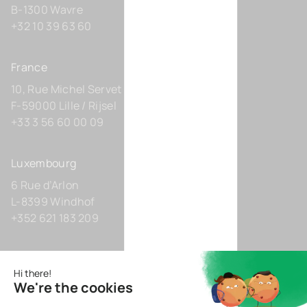
B-1300 Wavre
+32 10 39 63 60
France
10, Rue Michel Servet
F-59000 Lille / Rijsel
+33 3 56 60 00 09
Luxembourg
6 Rue d’Arlon
L-8399 Windhof
+352 621 183 209
Allemagne
Zollhof 8
D-40221 Düsseldorf