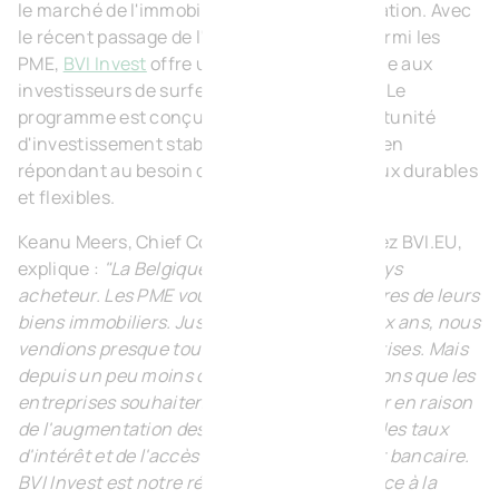
le marché de l'immobilier est en pleine mutation. Avec
le récent passage de l'achat à la location parmi les
PME,
BVI Invest
offre une opportunité unique aux
investisseurs de surfer sur cette tendance. Le
programme est conçu pour offrir une opportunité
d'investissement stable et attrayante, tout en
répondant au besoin d'espaces commerciaux durables
et flexibles.
Keanu Meers, Chief Commercial Officer chez BVI.EU,
explique :
"La Belgique était autrefois un pays
acheteur. Les PME voulaient être propriétaires de leurs
biens immobiliers. Jusqu'à il y a environ deux ans, nous
vendions presque tout à des petites entreprises. Mais
depuis un peu moins d'un an, nous constatons que les
entreprises souhaitent de plus en plus louer en raison
de l'augmentation des coûts, de la hausse des taux
d'intérêt et de l'accès plus difficile au crédit bancaire.
BVI Invest est notre réponse à cette tendance à la