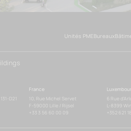
Unités PME
Bureaux
Bâtim
ildings
France
Luxembou
 131-D21
10, Rue Michel Servet
6 Rue d’Ar
F-59000 Lille / Rijsel
L-8399 Wi
+33 3 56 60 00 09
+352 621 1