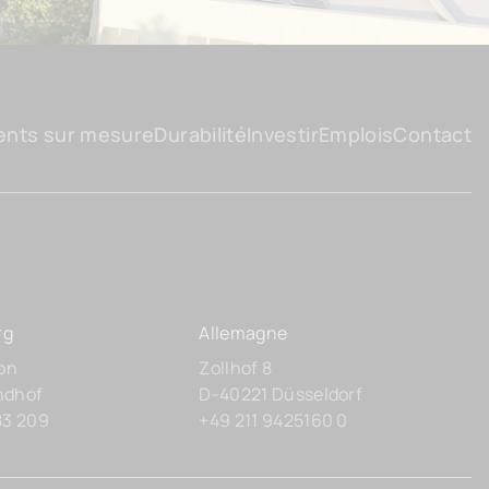
ents sur mesure
Durabilité
Investir
Emplois
Contact
rg
Allemagne
lon
Zollhof 8
ndhof
D-40221 Düsseldorf
83 209
+49 211 9425160 0