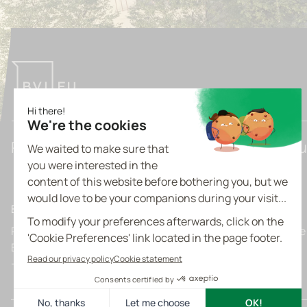
Pioneering Tomorrow's Light Industrial Bu
Belgique
Prins Boudewijnlaan 7 C0201
Boulevard de l’Europe
B-2550 Kontich
B-1300 Wavre
+32 3 355 09 09
+32 10 39 63 60