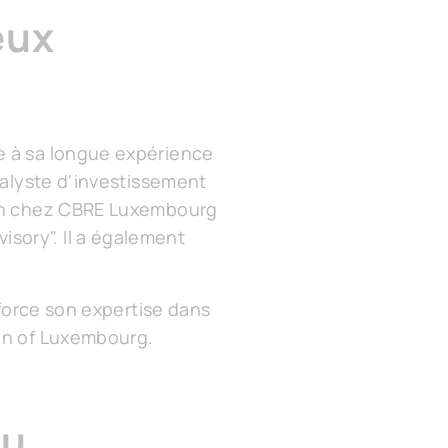
eux
e à sa longue expérience
nalyste d'investissement
nfin chez CBRE Luxembourg
sory". Il a également
nforce son expertise dans
ion of Luxembourg.
du