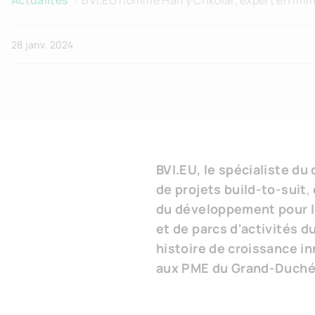
Actualités
BVI.EU nomme Harry Chkolar, expert en immo
que Directeur du Développement pour le 
28 janv. 2024
BVI.EU, le spécialiste d
de projets build-to-suit
,
du développement pour l
et de parcs d'activités d
histoire de croissance i
aux PME du Grand-Duché