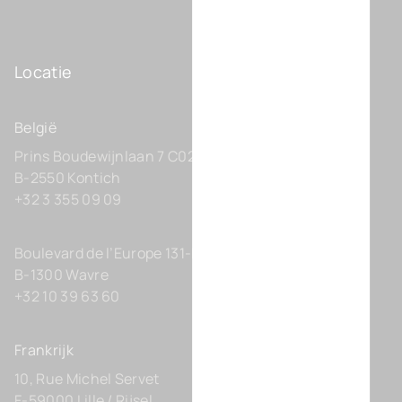
Locatie
België
Prins Boudewijnlaan 7 C0201
B-2550 Kontich
+32 3 355 09 09
Boulevard de l’Europe 131-D21
B-1300 Wavre
+32 10 39 63 60
Frankrijk
10, Rue Michel Servet
F-59000 Lille / Rijsel