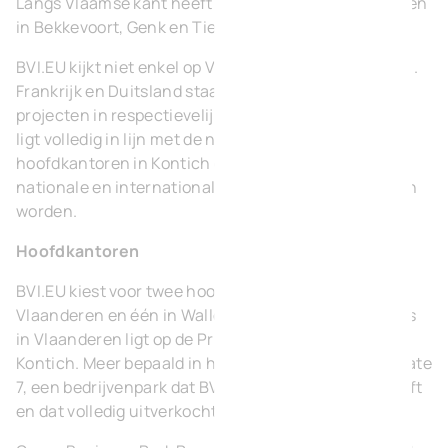
Langs Vlaamse kant heeft BVI.EU een aantal projecten
in Bekkevoort, Genk en Tienen.
BVI.EU kijkt niet enkel op Vlaamse en Waalse kaarten.
Frankrijk en Duitsland staan ook op het menu, met
projecten in respectievelijk Escaudain en Essen. Dat
ligt volledig in lijn met de nieuwe naam en
hoofdkantoren in Kontich en Waver, van waaruit de
nationale en internationale groei bestendigd kunnen
worden.
Hoofdkantoren
BVI.EU kiest voor twee hoofdkantoren, één in
Vlaanderen en één in Wallonië. De nieuwe thuisbasis
in Vlaanderen ligt op de Prins Boudewijnlaan in
Kontich. Meer bepaald in het Green Business Park Gate
7, een bedrijvenpark dat BVI.EU zelf gerealiseerd heeft
en dat volledig uitverkocht is.