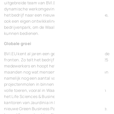
uitgebreide team van BVI.EU een hypermoderne en
dynamische werkomgeving biedt. Ook in Waver trekt
het bedrijf naar een nieuw kantoor in Parc de l’Europe,
ook een eigen ontwikkeling van een gemengd
bedrijvenpark, om de Waalse markt nog beter te
kunnen bedienen.
Globale groei
BVI.EU kent al jaren een gestage groei op verschillende
fronten. Zo telt het bedrijf anno 2022 een team van 25
medewerkers en hoopt het daar in de komende
maanden nog wat mensen aan toe te voegen. Er staan
namelijk nog een aantal vacatures open. Ook de
projectenmolen in binnen- en buitenland draait op
volle toeren, vooral in Waals-Brabant. Denk maar aan
het Life Sciences & Business Village in Waver, de
kantoren van Jaurdinia in Mont-Saint-Guibert en
nieuwe Green Business Parken in Rhises en Hélécine.