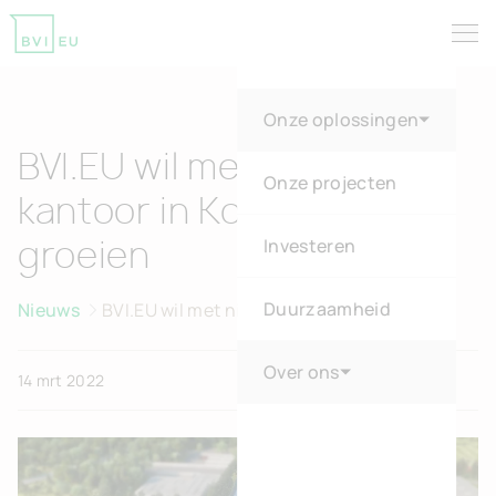
Tog
Return to homepage
Onze oplossingen
BVI.EU wil met nieuw
Onze projecten
kantoor in Kontich verder
Investeren
groeien
Duurzaamheid
Nieuws
BVI.EU wil met nieuw kantoor in Kontich
verder groeien
Over ons
14 mrt 2022