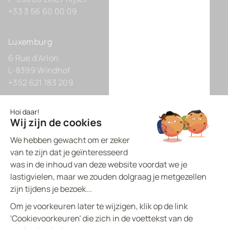
+33 3 56 60 00 09
Luxemburg
6 Rue d’Arlon
L-8399 Windhof
+352 621 183 209
Duitsland
Zollhof 8
D-40221 Düsseldorf
+49 211 9425160 0
BVI.EU - ©
2026
All rights reserved
Made by
proptell
Privacybeleid