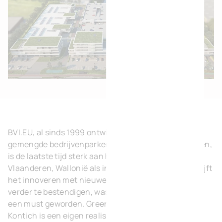
BVI.EU, al sinds 1999 ontwikkelaar van kmo-parken,
gemengde bedrijvenparken en built-to-suitgebouwen,
is de laatste tijd sterk aan het groeien. Zowel in
Vlaanderen, Wallonië als in Frankrijk en Duitsland blijft
het innoveren met nieuwe projecten. Om deze groei
verder te bestendigen, was een nieuw hoofdkantoor
een must geworden. Green Business Park Gate 7 in
Kontich is een eigen realisatie die het recent sterk