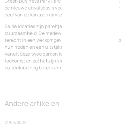
Green Business Park Parc de l’Europe in Waver wordt
de nieuwe uitvalsbasis voor Wallonië waar BVI.EU een
deel van de kantoorruimte zal gebruiken.
Beide locaties zijn pareltjes in innovatie en
duurzaamheid. De medewerkers van BVI.EU komen
terecht in een werkomgeving die optimaal inspeelt op
hun noden en een uitstekende omkadering biedt.
Vanuit deze twee parken is BVI.EU gewapend voor de
toekomst en zal het zijn klanten in binnen- en
buitenland nog beter kunnen servicen.
Andere artikelen
21/04/2026