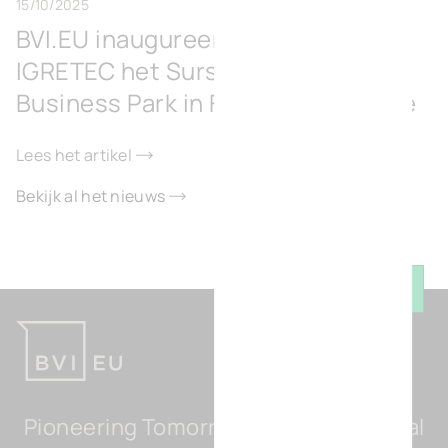
15/10/2025
BVI.EU inaugureert samen met
IGRETEC het Surschiste Green
Business Park in Fontaine-l’Évêque
Lees het artikel
Bekijk al het nieuws
Keer t
Pioneering Tomorrow's Light Industrial