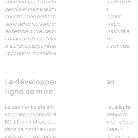
coordination. La recherche du terrain, la procédure de
permis et même le choix d’une entreprise de
construction performante (Alheembouw) se sont
donc déroulés sans problème. Nous avons intégré
ensemble notre identité et notre souci de durabilité à
chaque étape de l’élaboration des plans. Nous
n’aurions pas pu rêver meilleur partenaire et sommes
impatients d’emménager à Tubize. »
Le développement durable en
ligne de mire
Le bâtiment a été entièrement personnalisé et adapté
selon les besoins de Hakron. La longue expérience de
BVI.EU en matière de développement durable se reflète
dans de nombreux aspects du bâtiment réalisé sur
mesure. Des panneaux solaires, une pompe à chaleur