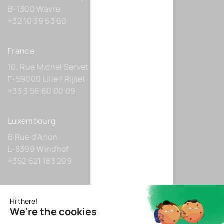
B-1300 Wavre
+32 10 39 63 60
France
10, Rue Michel Servet
F-59000 Lille / Rijsel
+33 3 56 60 00 09
Luxembourg
6 Rue d’Arlon
L-8399 Windhof
+352 621 183 209
Allemagne
Zollhof 8
D-40221 Düsseldorf