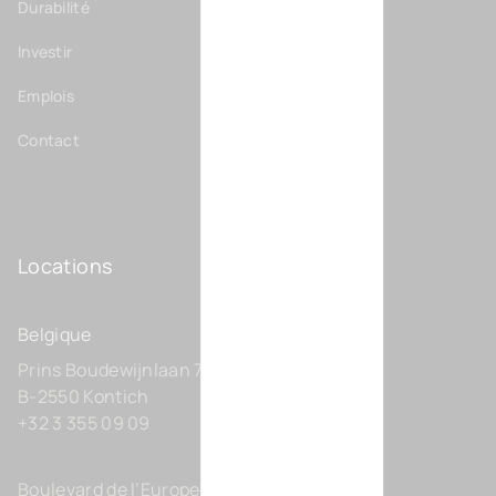
Durabilité
Investir
Emplois
Contact
Locations
Belgique
Prins Boudewijnlaan 7 C0201
B-2550 Kontich
+32 3 355 09 09
Boulevard de l’Europe 131-D21