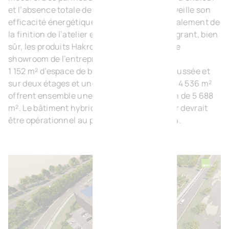
et l’absence totale de gaz soulignent à merveille son
efficacité énergétique. BVI.EU se charge également de
la finition de l’atelier et des bureaux en intégrant, bien
sûr, les produits Hakron, comme un véritable
showroom de l’entreprise.
1 152 m² d’espace de bureaux au rez-de-chaussée et
sur deux étages et une zone de stockage de 4 536 m²
offrent ensemble une surface d’exploitation de 5 688
m². Le bâtiment hybride en béton et en acier devrait
être opérationnel au premier trimestre 2024.