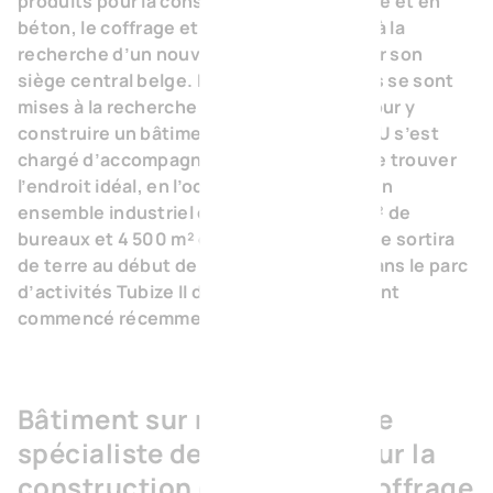
produits pour la construction résidentielle et en
béton, le coffrage et le préfabriqué était à la
recherche d’un nouvel emplacement pour son
siège central belge. Les deux entreprises se sont
mises à la recherche d’un site adéquat pour y
construire un bâtiment sur mesure. BVI.EU s’est
chargé d’accompagner le processus et de trouver
l’endroit idéal, en l’occurrence à Tubize. Un
ensemble industriel comprenant 1 200 m² de
bureaux et 4 500 m² d’espace de stockage sortira
de terre au début de l’année prochaine dans le parc
d’activités Tubize II d’inBW. Les travaux ont
commencé récemment.
Bâtiment sur mesure pour le
spécialiste des produits pour la
construction en béton, le coffrage