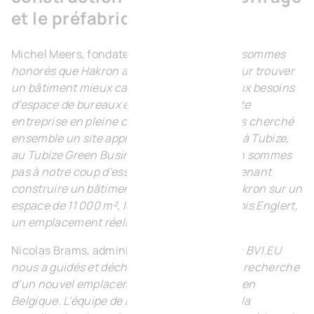
et le préfabriqué
Michel Meers, fondateur de BVI.EU :
« Nous sommes
honorés que Hakron ait fait appel à nous pour trouver
un bâtiment mieux calibré pour répondre aux besoins
d’espace de bureaux et de logistique de cette
entreprise en pleine croissance. Nous avons cherché
ensemble un site approprié et avons abouti à Tubize,
au Tubize Green Business Park où nous n’en sommes
pas à notre coup d’essai. Nous allons maintenant
construire un bâtiment sur mesure pour Hakron sur un
espace de 11 000 m², le long de la rue François Englert,
un emplacement réellement stratégique. »
Nicolas Brams, administrateur de Hakron :
« BVI.EU
nous a guidés et déchargés de A à Z dans la recherche
d’un nouvel emplacement pour notre siège en
Belgique. L’équipe de BVI.EU a assuré toute la