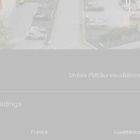
Unités PME
Bureaux
Bâtim
ildings
France
Luxembou