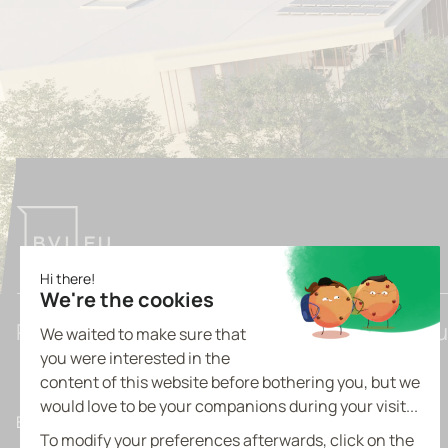
Pioneering Tomorrow's Light Industrial Bu
Belgique