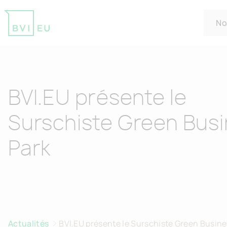
No
Return to homepage
BVI.EU présente le
Surschiste Green Bus
Park
Actualités
BVI.EU présente le Surschiste Green Busine