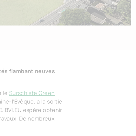
ités flambant neuves
e le
Surschiste Green
ne-l’Évêque, à la sortie
C. BVI.EU espère obtenir
travaux. De nombreux