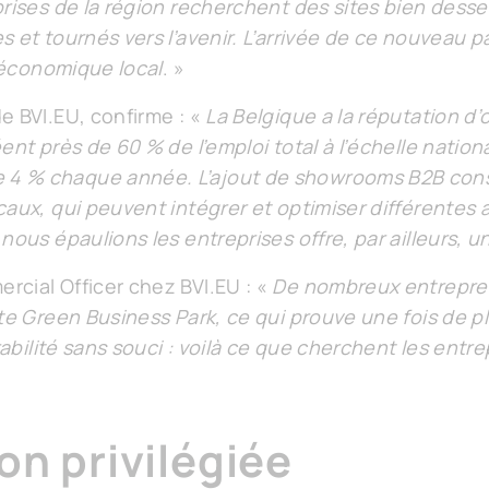
rises de la région recherchent des sites bien desse
 et tournés vers l’avenir. L’arrivée de ce nouveau pa
u économique local
. »
e BVI.EU, confirme : «
La Belgique a la réputation d’
ent près de 60 % de l’emploi total à l’échelle nati
4 % chaque année. L’ajout de showrooms B2B const
caux, qui peuvent intégrer et optimiser différentes 
nous épaulions les entreprises offre, par ailleurs, 
cial Officer chez BVI.EU : «
De nombreux entrepren
ste Green Business Park, ce qui prouve une fois de p
rabilité sans souci : voilà ce que cherchent les entre
on privilégiée