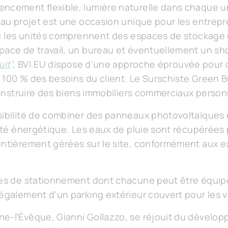
ncement flexible, lumière naturelle dans chaque u
veau projet est une occasion unique pour les entrep
 : les unités comprennent des espaces de stockage d
pace de travail, un bureau et éventuellement un s
uit
’
, BVI.EU dispose d’une approche éprouvée pour o
 100 % des besoins du client. Le Surschiste Green B
 construire des biens immobiliers commerciaux person
sibilité de combiner des panneaux photovoltaïques
cité énergétique. Les eaux de pluie sont récupérées 
 entièrement gérées sur le site, conformément aux
aces de stationnement dont chacune peut être équi
 également d’un parking extérieur couvert pour les v
ne-l’Évêque, Gianni Gollazzo, se réjouit du dével