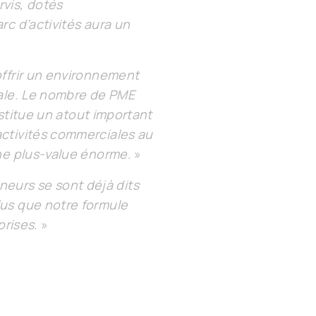
rvis, dotés
rc d’activités aura un
offrir un environnement
onale. Le nombre de PME
itue un atout important
activités commerciales au
une plus-value énorme
. »
eurs se sont déjà dits
lus que notre formule
prises
. »