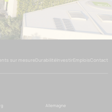
ents sur mesure
Durabilité
Investir
Emplois
Contact
rg
Allemagne