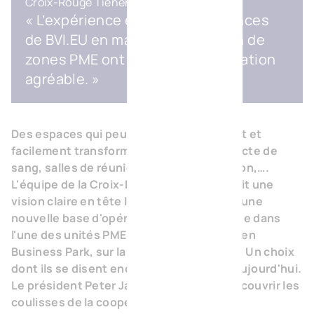
Croix-Rouge Tienen
« L’expérience et les connaissances
de BVI.EU en matière de création de
zones PME ont rendu la collaboration
agréable. »
Des espaces qui peuvent être rapidement et
facilement transformés en salles de collecte de
sang, salles de réunion, salles de réception,….
L'équipe de la Croix-Rouge de Tienen avait une
vision claire en tête lorsqu'elle cherchait une
nouvelle base d'opérations. Elle l'a trouvée dans
l'une des unités PME du Drie Tommen Green
Business Park, sur la Bietenweg à Tienen. Un choix
dont ils se disent encore très satisfaits aujourd'hui.
Le président Peter Janssens nous fait découvrir les
coulisses de la coopération avec BVI.EU.