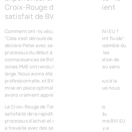
Croix-Rouge de Tienen, un client
satisfait de BVI.EU
Comment ont-ils vécu la coopération avec BVI.EU ?
"Cela s'est déroulé de manière incroyablement fluide",
déclare Peter avec satisfaction. Il a suivi l'ensemble du
processus du début à la fin. "L'expérience et les
connaissances de BVI.EU en matière de création de
zones PME ont rendu le processus agréable au sens
large. Nous avons été abordés de manière
professionnelle, et BVI.EU a réfléchi avec nous à la
mise en place optimale de notre unité - ce que nous
avons vraiment apprécié".
La Croix-Rouge de Tienen est également très
satisfaite de la rapidité et de la progression du
processus d'achat et de construction. "Comme BVI.EU
a travaillé avec des sous-traitants locaux, il y a