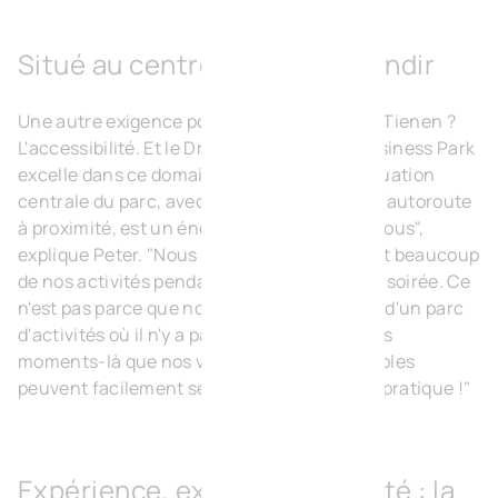
Situé au centre, fait pour grandir
Une autre exigence pour la Croix-Rouge de Tienen ?
L'accessibilité. Et le Drie Tommen Green Business Park
excelle dans ce domaine également. "La situation
centrale du parc, avec plusieurs artères et l'autoroute
à proximité, est un énorme avantage pour nous",
explique Peter. "Nous organisons également beaucoup
de nos activités pendant le week-end ou en soirée. Ce
n'est pas parce que nous sommes au milieu d'un parc
d'activités où il n'y a pas tant de monde à ces
moments-là que nos visiteurs et nos bénévoles
peuvent facilement se garer ici. Et ça, c'est pratique !"
Expérience, expertise, rapidité : la