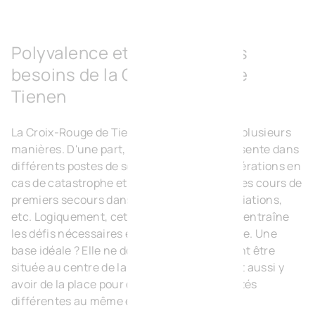
Polyvalence et flexibilité : les
besoins de la Croix-Rouge de
Tienen
La Croix-Rouge de Tienen offre de l'aide de plusieurs
manières. D'une part, l'organisation est présente dans
différents postes de secours, facilite les opérations en
cas de catastrophe et propose également des cours de
premiers secours dans les écoles, les associations,
etc. Logiquement, cette variété de services entraîne
les défis nécessaires en termes de logistique. Une
base idéale ? Elle ne doit donc pas seulement être
située au centre de la zone de travail - il doit aussi y
avoir de la place pour de nombreuses activités
différentes au même endroit.