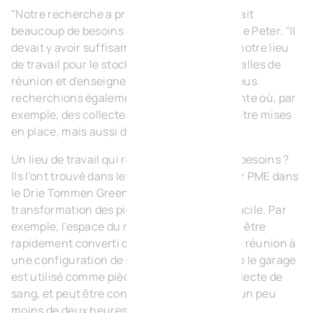
"Notre recherche a pris du temps, car il y avait
beaucoup de besoins de notre côté", explique Peter. "Il
devait y avoir suffisamment d'espace dans notre lieu
de travail pour le stockage, mais aussi des salles de
réunion et d'enseignement, par exemple. Nous
recherchions également une salle polyvalente où, par
exemple, des collectes de sang pourraient être mises
en place, mais aussi des réceptions."
Un lieu de travail qui répondait à tous leurs besoins ?
Ils l'ont trouvé dans leur unité moderne pour PME dans
le Drie Tommen Green Business Park. La
transformation des pièces est pratique et facile. Par
exemple, l'espace du rez-de-chaussée peut être
rapidement converti d'une configuration de réunion à
une configuration de réception. Mais même le garage
est utilisé comme pièce où se déroule la collecte de
sang, et peut être converti et réchauffé en un peu
moins de deux heures.