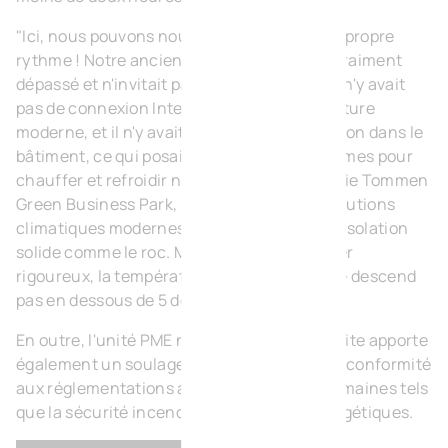
"Ici, nous pouvons nous développer à notre propre
rythme ! Notre ancien emplacement était vraiment
dépassé et n'invitait pas", explique Peter. "Il n'y avait
pas de connexion Internet, pas d'infrastructure
moderne, et il n'y avait pas non plus d'isolation dans le
bâtiment, ce qui posait beaucoup de problèmes pour
chauffer et refroidir notre espace. Ici, au Drie Tommen
Green Business Park, nous disposons de solutions
climatiques modernes et durables et d'une isolation
solide comme le roc. Même pendant un hiver
rigoureux, la température dans le garage ne descend
pas en dessous de 5 degrés."
En outre, l'unité PME nouvellement construite apporte
également un soulagement en raison de sa conformité
aux réglementations actuelles dans des domaines tels
que la sécurité incendie et les normes énergétiques.