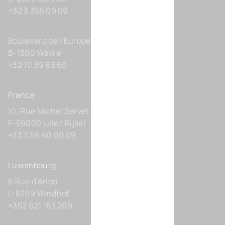
+32 3 355 09 09
Boulevard de l’Europe 131-D21
B-1300 Wavre
+32 10 39 63 60
France
10, Rue Michel Servet
F-59000 Lille / Rijsel
+33 3 56 60 00 09
Luxembourg
6 Rue d’Arlon
L-8399 Windhof
+352 621 183 209