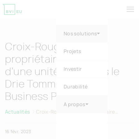
Tog
Return to homepage
Nos solutions
Croix-Rouge Tienen :
Projets
propriétaire satisfait
Investir
d’une unité PME dans le
Drie Tommen Green
Durabilité
Business Park
A propos
Actualités
Croix-Rouge Tienen : propriétaire
satisfait d'une unité PME dans le Drie
Tommen Green Business Park
16 févr. 2023