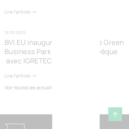
Lire l'article
15/10/2025
BVI.EU inaugure le Surschiste Green
Business Park à Fontaine-l’Évêque
avec IGRETEC
Lire l'article
Voir toutes les actualités
Reveni