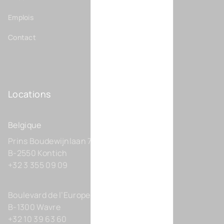
Emplois
Contact
Locations
Belgique
Prins Boudewijnlaan 7 C0201
B-2550 Kontich
+32 3 355 09 09
Boulevard de l’Europe 131-D21
B-1300 Wavre
+32 10 39 63 60