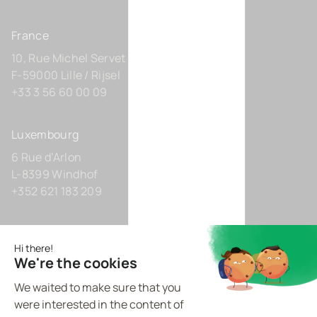
France
10, Rue Michel Servet
F-59000 Lille / Rijsel
+33 3 56 60 00 09
Luxembourg
6 Rue d’Arlon
L-8399 Windhof
+352 621 183 209
Allemagne
Zollhof 8
D-40221 Düsseldorf
+49 211 9425160 0