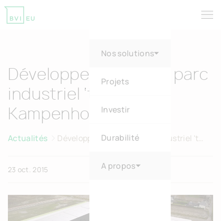
Tog
Return to homepage
Nos solutions
Développeurs créent parc
Projets
industriel ‘t Sas à
Investir
Kampenhout
Durabilité
Actualités
Développeurs créent parc industriel 't
Sas à Kampenhout
A propos
23 oct. 2015