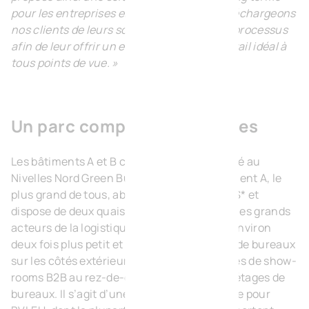
pour les entreprises en croissance. Nous déchargeons
nos clients de leurs soucis tout au long du processus
afin de leur offrir un environnement de travail idéal à
tous points de vue. »
Un parc composé de 6 parties
Les bâtiments A et B confèrent sa spécificité au
Nivelles Nord Green Business Park. Le bâtiment A, le
plus grand de tous, abrite quatre unités BTS* et
dispose de deux quais de chargement pour les grands
acteurs de la logistique. Le bâtiment B est environ
deux fois plus petit et comporte deux blocs de bureaux
sur les côtés extérieurs, tous deux composés de show-
rooms B2B au rez-de-chaussée et de deux étages de
bureaux. Il s’agit d’une configuration unique pour