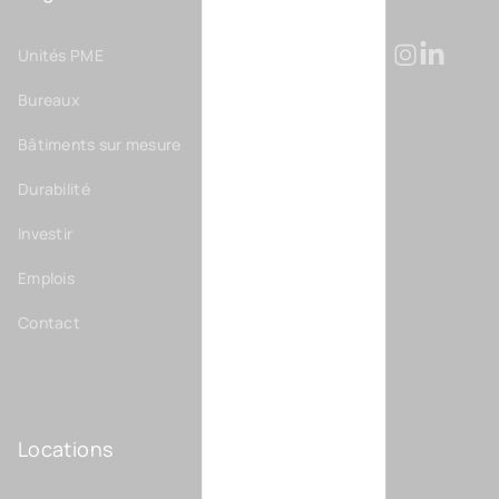
Unités PME
Consulter notre
Consulter no
Consulter
Bureaux
Bâtiments sur mesure
Durabilité
Investir
Emplois
Contact
Locations