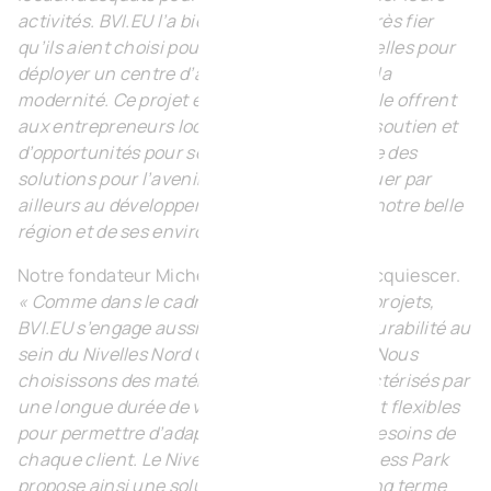
activités. BVI.EU l’a bien compris et je suis très fier
qu’ils aient choisi pour la deuxième fois Nivelles pour
déployer un centre d’affaires à la pointe de la
modernité. Ce projet et celui du sud de la ville offrent
aux entrepreneurs locaux un maximum de soutien et
d’opportunités pour se développer, ainsi que des
solutions pour l’avenir. Ils viennent contribuer par
ailleurs au développement économique de notre belle
région et de ses environs. »
Notre fondateur Michel Meers ne peut qu’acquiescer.
« Comme dans le cadre de tous nos autres projets,
BVI.EU s’engage aussi pour la qualité et la durabilité au
sein du Nivelles Nord Green Business Park. Nous
choisissons des matériaux de qualité, caractérisés par
une longue durée de vie, mais suffisamment flexibles
pour permettre d’adapter les espaces aux besoins de
chaque client. Le Nivelles Nord Green Business Park
propose ainsi une solution immobilière à long terme