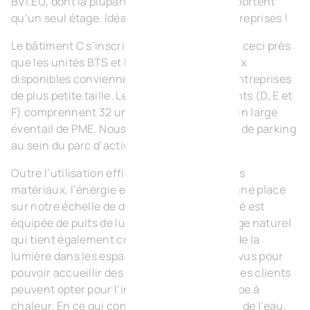
BVI.EU, dont la plupart des bureaux ne comportent
qu’un seul étage. Idéal pour les grandes entreprises !
Le bâtiment C s’inscrit dans la lignée du B, à ceci près
que les unités BTS et les espaces de bureaux
disponibles conviennent davantage à des entreprises
de plus petite taille. Les trois autres bâtiments (D, E et
F) comprennent 32 unités qui se prêtent à un large
éventail de PME. Nous prévoyons 147 places de parking
au sein du parc d’activités.
Outre l’utilisation efficace de l’espace et des
matériaux, l’énergie et l’eau figurent en bonne place
sur notre échelle de durabilité. Chaque unité est
équipée de puits de lumière pour un éclairage naturel
qui tient également compte de la réflexion de la
lumière dans les espaces. Les toits sont prévus pour
pouvoir accueillir des panneaux solaires et les clients
peuvent opter pour l’installation d’une pompe à
chaleur. En ce qui concerne la récupération de l’eau,