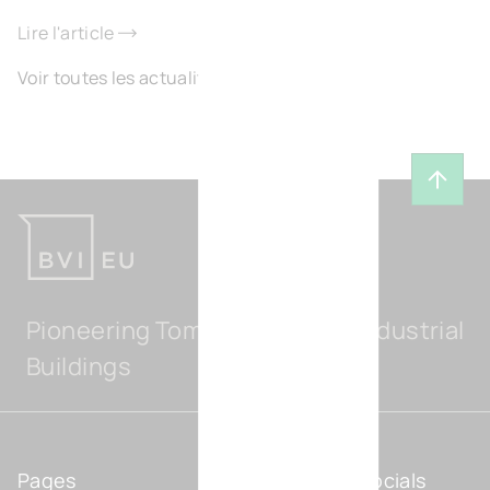
Lire l'article
Voir toutes les actualités
Reveni
Pioneering Tomorrow's Light Industrial
Buildings
Pages
Socials