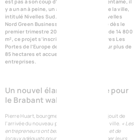
est pas à son coup d’essai à Nivelles et a entamé, il
y a un an à peine, un autre projet au sud de la ville,
intitulé Nivelles Sud. Le parc d’affaires Nivelles
Nord Green Business Park sera disponible dès le
premier trimestre 2024. D’une superficie de 14 800
m², ce projet s’inscrit dans le parc d’affaires Les
Portes de l’Europe de inBW, qui s’étend sur plus de
85 hectares et accueille pas moins de 80
entreprises.
Un nouvel élan économique pour
le Brabant wallon
Pierre Huart, bourgmestre de Nivelles, se réjouit de
l’arrivée du nouveau parc d’affaires dans sa ville.
« Les
entrepreneurs ont besoin d’infrastructures et de
locaux adéquats pour démarrer ou développer leurs