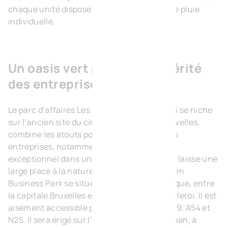
chaque unité dispose d’une citerne d’eau de pluie
individuelle.
Un oasis vert pour la prospérité
des entreprises
Le parc d’affaires Les Portes de l’Europe, qui se niche
sur l’ancien site du circuit automobile de Nivelles,
combine les atouts pour attirer de nouvelles
entreprises, notamment un cadre de travail
exceptionnel dans une zone industrielle qui laisse une
large place à la nature. Le Nivelles Nord Green
Business Park se situe au centre de la Belgique, entre
la capitale Bruxelles et la métropole de Charleroi. Il est
aisément accessible par les voies rapides E19, A54 et
N25. Il sera érigé sur l’avenue Robert Schuman, à