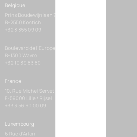
Belgique
Prins Boudewijnlaan 7 C0201
B-2550 Kontich
+32 3 355 09 09
Boulevard de l’Europe 131-D21
B-1300 Wavre
+32 10 39 63 60
France
10, Rue Michel Servet
F-59000 Lille / Rijsel
+33 3 56 60 00 09
Luxembourg
6 Rue d’Arlon