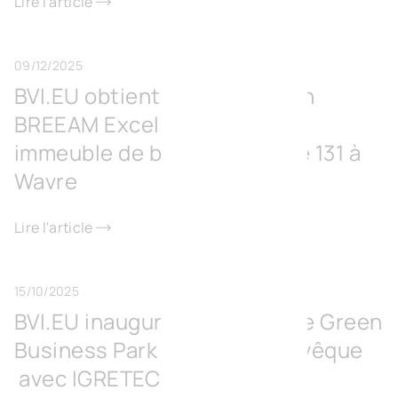
Lire l'article
09/12/2025
BVI.EU obtient la certification
BREEAM Excellent pour son
immeuble de bureaux Europe 131 à
Wavre
Lire l'article
15/10/2025
BVI.EU inaugure le Surschiste Green
Business Park à Fontaine-l’Évêque
avec IGRETEC